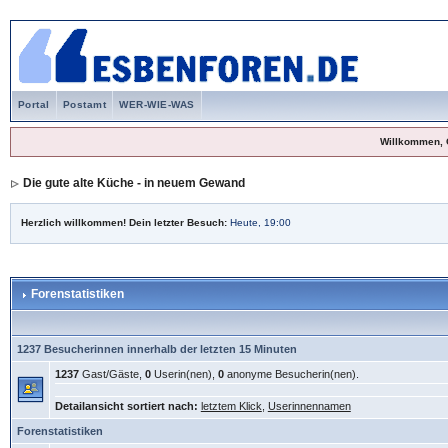
Portal
Postamt
WER-WIE-WAS
Willkommen, 
Die gute alte Küche - in neuem Gewand
Herzlich willkommen! Dein letzter Besuch:
Heute, 19:00
Forenstatistiken
1237 Besucherinnen innerhalb der letzten 15 Minuten
1237
Gast/Gäste,
0
Userin(nen),
0
anonyme Besucherin(nen).
Detailansicht sortiert nach:
letztem Klick
,
Userinnennamen
Forenstatistiken