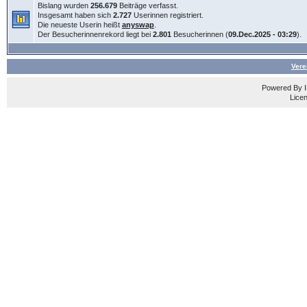
Bislang wurden
256.679
Beiträge verfasst.
Insgesamt haben sich
2.727
Userinnen registriert.
Die neueste Userin heißt
anyswap
.
Der Besucherinnenrekord liegt bei
2.801
Besucherinnen (
09.Dec.2025 - 03:29
).
Vere
Powered By
Licen