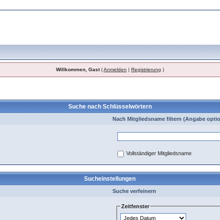
Willkommen, Gast
(
Anmelden
|
Registrierung
)
Suche nach Schlüsselwörtern
Nach Mitgliedsname filtern (Angabe optio
Vollständiger Mitgliedsname
Sucheinstellungen
Suche verfeinern
Zeitfenster