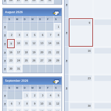
»
26
27
28
29
30
31
»
August 2026
S
M
D
M
D
F
S
9
»
1
»
»
2
3
4
5
6
7
8
10
11
12
13
14
15
»
9
16
»
16
17
18
19
20
21
22
»
23
24
25
26
27
28
29
»
»
30
31
23
September 2026
S
M
D
M
D
F
S
»
»
1
2
3
4
5
»
6
7
8
9
10
11
12
30