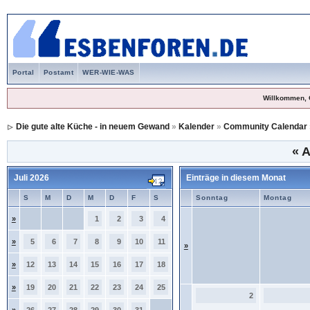
Portal
Postamt
WER-WIE-WAS
Willkommen, 
Die gute alte Küche - in neuem Gewand
»
Kalender
»
Community Calendar
«
A
Juli 2026
Einträge in diesem Monat
S
M
D
M
D
F
S
Sonntag
Montag
»
1
2
3
4
»
5
6
7
8
9
10
11
»
»
12
13
14
15
16
17
18
»
19
20
21
22
23
24
25
2