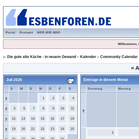
Portal
Postamt
WER-WIE-WAS
Willkommen, 
Die gute alte Küche - in neuem Gewand
»
Kalender
»
Community Calendar
«
A
Juli 2026
Einträge in diesem Monat
S
M
D
M
D
F
S
Sonntag
Montag
»
1
2
3
4
»
5
6
7
8
9
10
11
»
»
12
13
14
15
16
17
18
»
19
20
21
22
23
24
25
2