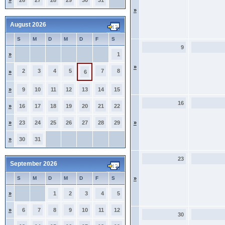
»
26
27
28
29
30
31
»
August 2026
S
M
D
M
D
F
S
9
»
1
»
2
3
4
5
7
8
»
6
»
9
10
11
12
13
14
15
16
»
16
17
18
19
20
21
22
»
23
24
25
26
27
28
29
»
»
30
31
23
September 2026
S
M
D
M
D
F
S
»
»
1
2
3
4
5
»
6
7
8
9
10
11
12
30