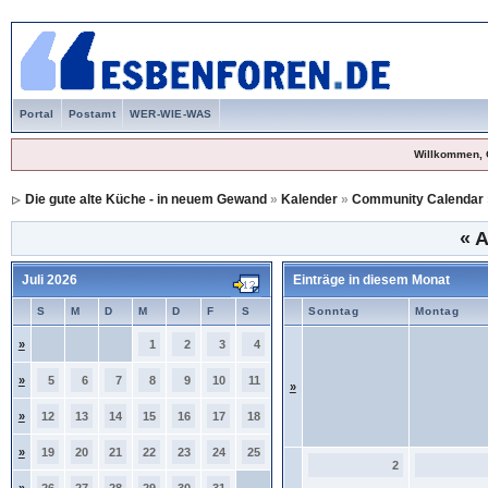
Portal
Postamt
WER-WIE-WAS
Willkommen, 
Die gute alte Küche - in neuem Gewand
»
Kalender
»
Community Calendar
«
A
Juli 2026
Einträge in diesem Monat
S
M
D
M
D
F
S
Sonntag
Montag
»
1
2
3
4
»
5
6
7
8
9
10
11
»
»
12
13
14
15
16
17
18
»
19
20
21
22
23
24
25
2