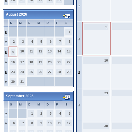
»
26
27
28
29
30
31
»
August 2026
S
M
D
M
D
F
S
9
»
1
»
»
2
3
4
5
6
7
8
10
11
12
13
14
15
»
9
16
»
16
17
18
19
20
21
22
»
23
24
25
26
27
28
29
»
»
30
31
23
September 2026
S
M
D
M
D
F
S
»
»
1
2
3
4
5
»
6
7
8
9
10
11
12
30