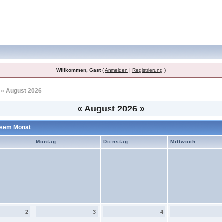
Willkommen, Gast
(
Anmelden
|
Registrierung
)
» August 2026
«
August 2026
»
iesem Monat
Montag
Dienstag
Mittwoch
2
3
4