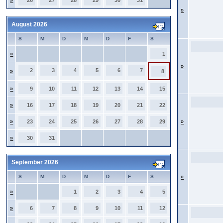
»
26
27
28
29
30
31
»
August 2026
S
M
D
M
D
F
S
»
1
»
2
3
4
5
6
7
»
8
»
9
10
11
12
13
14
15
»
16
17
18
19
20
21
22
»
23
24
25
26
27
28
29
»
»
30
31
September 2026
S
M
D
M
D
F
S
»
»
1
2
3
4
5
»
6
7
8
9
10
11
12