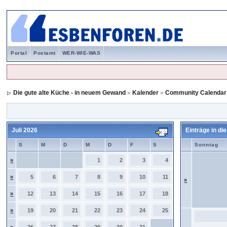
Portal
Postamt
WER-WIE-WAS
Die gute alte Küche - in neuem Gewand
»
Kalender
»
Community Calendar
Juli 2026
Einträge in d
S
M
D
M
D
F
S
Sonntag
»
1
2
3
4
»
5
6
7
8
9
10
11
»
»
12
13
14
15
16
17
18
»
19
20
21
22
23
24
25