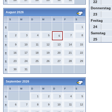
»
26
27
28
29
30
31
22
Donnerstag
August 2026
23
S
M
D
M
D
F
S
Freitag
24
»
1
Samstag
2
3
4
5
7
8
»
6
25
»
9
10
11
12
13
14
15
»
16
17
18
19
20
21
22
»
23
24
25
26
27
28
29
»
30
31
September 2026
S
M
D
M
D
F
S
»
1
2
3
4
5
»
6
7
8
9
10
11
12