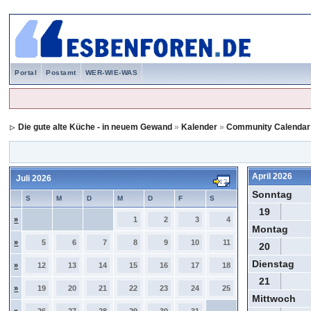
Portal
Postamt
WER-WIE-WAS
Die gute alte Küche - in neuem Gewand
»
Kalender
»
Community Calendar
April 2026
Juli 2026
Sonntag
S
M
D
M
D
F
S
19
»
1
2
3
4
Montag
»
5
6
7
8
9
10
11
20
Dienstag
»
12
13
14
15
16
17
18
21
»
19
20
21
22
23
24
25
Mittwoch