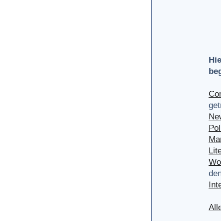
Hie
be
Com
get
Ne
Pol
Mar
Lit
Wor
den
Int
All