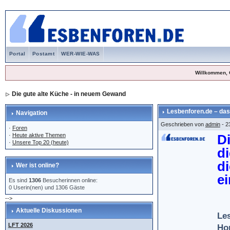
Portal
Postamt
WER-WIE-WAS
Willkommen, 
Die gute alte Küche - in neuem Gewand
Lesbenforen.de – das
Navigation
Geschrieben von
admin
- 2
·
Foren
·
Heute aktive Themen
D
·
Unsere Top 20 (heute)
d
d
Wer ist online?
e
Es sind
1306
Besucherinnen online:
0 Userin(nen) und 1306 Gäste
-->
Aktuelle Diskussionen
Les
LFT 2026
Ho