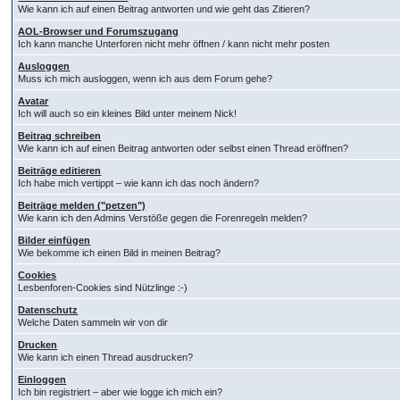
Wie kann ich auf einen Beitrag antworten und wie geht das Zitieren?
AOL-Browser und Forumszugang
Ich kann manche Unterforen nicht mehr öffnen / kann nicht mehr posten
Ausloggen
Muss ich mich ausloggen, wenn ich aus dem Forum gehe?
Avatar
Ich will auch so ein kleines Bild unter meinem Nick!
Beitrag schreiben
Wie kann ich auf einen Beitrag antworten oder selbst einen Thread eröffnen?
Beiträge editieren
Ich habe mich vertippt – wie kann ich das noch ändern?
Beiträge melden ("petzen")
Wie kann ich den Admins Verstöße gegen die Forenregeln melden?
Bilder einfügen
Wie bekomme ich einen Bild in meinen Beitrag?
Cookies
Lesbenforen-Cookies sind Nützlinge :-)
Datenschutz
Welche Daten sammeln wir von dir
Drucken
Wie kann ich einen Thread ausdrucken?
Einloggen
Ich bin registriert – aber wie logge ich mich ein?