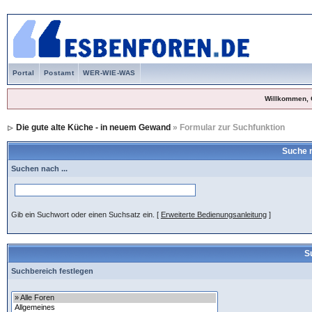
Portal
Postamt
WER-WIE-WAS
Willkommen, 
Die gute alte Küche - in neuem Gewand
» Formular zur Suchfunktion
Suche 
Suchen nach ...
Gib ein Suchwort oder einen Suchsatz ein.
[
Erweiterte Bedienungsanleitung
]
S
Suchbereich festlegen