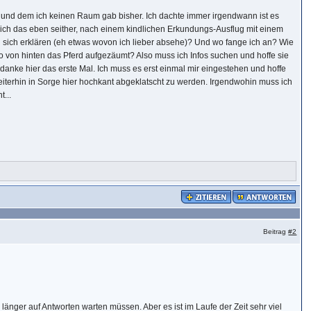
et und dem ich keinen Raum gab bisher. Ich dachte immer irgendwann ist es
e ich das eben seither, nach einem kindlichen Erkundungs-Ausflug mit einem
 sich erklären (eh etwas wovon ich lieber absehe)? Und wo fange ich an? Wie
 von hinten das Pferd aufgezäumt? Also muss ich Infos suchen und hoffe sie
anke hier das erste Mal. Ich muss es erst einmal mir eingestehen und hoffe
terhin in Sorge hier hochkant abgeklatscht zu werden. Irgendwohin muss ich
...
Beitrag
#2
h länger auf Antworten warten müssen. Aber es ist im Laufe der Zeit sehr viel