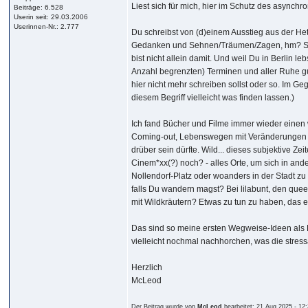
Liest sich für mich, hier im Schutz des asynch
Beiträge: 6.528
Userin seit: 29.03.2006
Userinnen-Nr.: 2.777
Du schreibst von (d)einem Ausstieg aus der Het
Gedanken und Sehnen/Träumen/Zagen, hm? Schö
bist nicht allein damit. Und weil Du in Berlin 
Anzahl begrenzten) Terminen und aller Ruhe gut
hier nicht mehr schreiben sollst oder so. Im Geg
diesem Begriff vielleicht was finden lassen.)
Ich fand Bücher und Filme immer wieder einen 
Coming-out, Lebenswegen mit Veränderungen in un
drüber sein dürfte. Wild... dieses subjektive Z
Cinem*xx(?) noch? - alles Orte, um sich in an
Nollendorf-Platz oder woanders in der Stadt z
falls Du wandern magst? Bei lilabunt, den que
mit Wildkräutern? Etwas zu tun zu haben, das 
Das sind so meine ersten Wegweise-Ideen als P
vielleicht nochmal nachhorchen, was die stre
Herzlich
McLeod
Der Beitrag wurde von
McLeod
bearbeitet: 21.Aug.2025 - 12