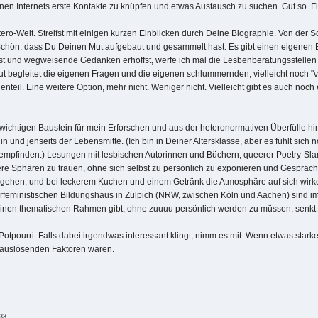
ronen Internets erste Kontakte zu knüpfen und etwas Austausch zu suchen. Gut so. Fi
ero-Welt. Streifst mit einigen kurzen Einblicken durch Deine Biographie. Von der 
n, dass Du Deinen Mut aufgebaut und gesammelt hast. Es gibt einen eigenen Be
lebst und wegweisende Gedanken erhoffst, werfe ich mal die Lesbenberatungsstellen i
 begleitet die eigenen Fragen und die eigenen schlummernden, vielleicht noch "vi
enteil. Eine weitere Option, mehr nicht. Weniger nicht. Vielleicht gibt es auch noch
wichtigen Baustein für mein Erforschen und aus der heteronormativen Überfülle h
d jenseits der Lebensmitte. (Ich bin in Deiner Altersklasse, aber es fühlt sich no
eitempfinden.) Lesungen mit lesbischen Autorinnen und Büchern, queerer Poetry-Slam
dere Sphären zu trauen, ohne sich selbst zu persönlich zu exponieren und Gespräc
u gehen, und bei leckerem Kuchen und einem Getränk die Atmosphäre auf sich wirke
erfeministischen Bildungshaus in Zülpich (NRW, zwischen Köln und Aachen) sind im
einen thematischen Rahmen gibt, ohne zuuuu persönlich werden zu müssen, senkt 
otpourri. Falls dabei irgendwas interessant klingt, nimm es mit. Wenn etwas stark
ssauslösenden Faktoren waren.
:33