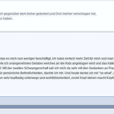
 sich gegenüber dem bisher geändert und Dich hierher verschlagen hat.
 zu haben.
t das es mich nun weniger beschäftigt, ich habe einfach mehr Zeit für mich und m
tete ich unangenehmes Gelaber welches an die Kids angetragen wird und das hätte 
t. Mit der zweiten Schwangerschaft sah ich mich da sehr mit den Gedanken an Fra
ür persönliche Befindlichkeiten, dachte ich mir. Und heute denke ich mir "so what"
 sehr kopflastig unterwegs und wohlfühlorientiert, zuviel Kopf stehen macht Kopfsc