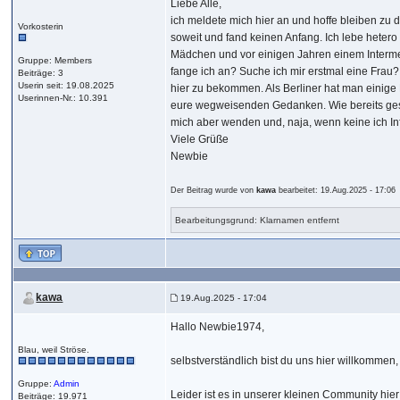
Liebe Alle,
ich meldete mich hier an und hoffe bleiben zu 
Vorkosterin
soweit und fand keinen Anfang. Ich lebe hetero
Mädchen und vor einigen Jahren einem Intermez
Gruppe: Members
fange ich an? Suche ich mir erstmal eine Frau
Beiträge: 3
Userin seit: 19.08.2025
hier zu bekommen. Als Berliner hat man einige
Userinnen-Nr.: 10.391
eure wegweisenden Gedanken. Wie bereits gesc
mich aber wenden und, naja, wenn keine ich In
Viele Grüße
Newbie
Der Beitrag wurde von
kawa
bearbeitet: 19.Aug.2025 - 17:06
Bearbeitungsgrund: Klarnamen entfernt
kawa
19.Aug.2025 - 17:04
Hallo Newbie1974,
Blau, weil Ströse.
selbstverständlich bist du uns hier willkommen
Gruppe:
Admin
Leider ist es in unserer kleinen Community hier 
Beiträge: 19.971