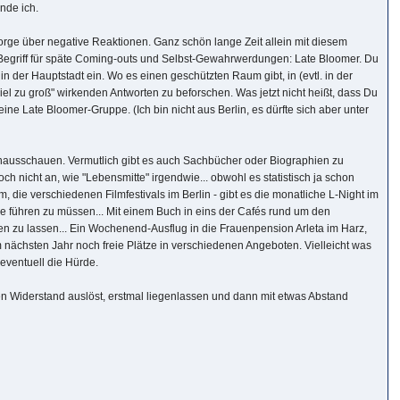
nde ich.
Sorge über negative Reaktionen. Ganz schön lange Zeit allein mit diesem
griff für späte Coming-outs und Selbst-Gewahrwerdungen: Late Bloomer. Du
n der Hauptstadt ein. Wo es einen geschützten Raum gibt, in (evtl. in der
el zu groß" wirkenden Antworten zu beforschen. Was jetzt nicht heißt, dass Du
 eine Late Bloomer-Gruppe. (Ich bin nicht aus Berlin, es dürfte sich aber unter
inausschauen. Vermutlich gibt es auch Sachbücher oder Biographien zu
ch nicht an, wie "Lebensmitte" irgendwie... obwohl es statistisch ja schon
, die verschiedenen Filmfestivals im Berlin - gibt es die monatliche L-Night im
he führen zu müssen... Mit einem Buch in eins der Cafés rund um den
n zu lassen... Ein Wochenend-Ausflug in die Frauenpension Arleta im Harz,
 nächsten Jahr noch freie Plätze in verschiedenen Angeboten. Vielleicht was
eventuell die Hürde.
en Widerstand auslöst, erstmal liegenlassen und dann mit etwas Abstand