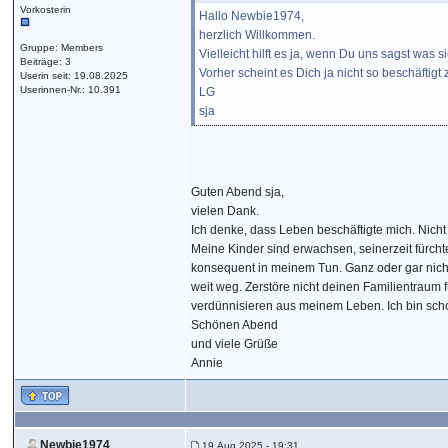
Vorkosterin
Hallo Newbie1974,
herzlich Willkommen.
Gruppe: Members
Vielleicht hilft es ja, wenn Du uns sagst was
Beiträge: 3
Vorher scheint es Dich ja nicht so beschäftigt
Userin seit: 19.08.2025
Userinnen-Nr.: 10.391
LG
sja
Guten Abend sja,
vielen Dank.
Ich denke, dass Leben beschäftigte mich. Nich
Meine Kinder sind erwachsen, seinerzeit fürch
konsequent in meinem Tun. Ganz oder gar nich
weit weg. Zerstöre nicht deinen Familientraum f
verdünnisieren aus meinem Leben. Ich bin schon
Schönen Abend
und viele Grüße
Annie
Newbie1974
19.Aug.2025 - 19:31