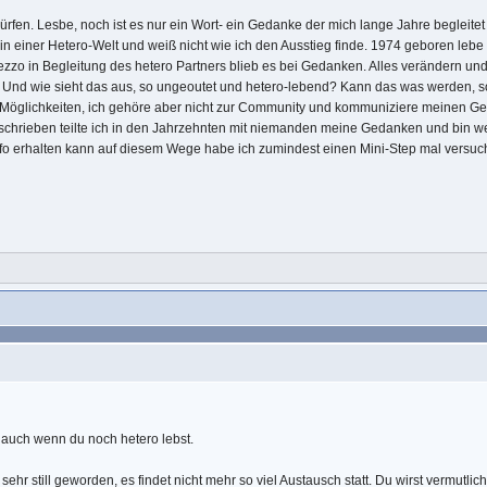
dürfen. Lesbe, noch ist es nur ein Wort- ein Gedanke der mich lange Jahre begleit
 in einer Hetero-Welt und weiß nicht wie ich den Ausstieg finde. 1974 geboren leb
zo in Begleitung des hetero Partners blieb es bei Gedanken. Alles verändern und
? Und wie sieht das aus, so ungeoutet und hetero-lebend? Kann das was werden, so
 Möglichkeiten, ich gehöre aber nicht zur Community und kommuniziere meinen Ged
hrieben teilte ich in den Jahrzehnten mit niemanden meine Gedanken und bin wei
fo erhalten kann auf diesem Wege habe ich zumindest einen Mini-Step mal versucht
, auch wenn du noch hetero lebst.
sehr still geworden, es findet nicht mehr so viel Austausch statt. Du wirst vermutlic