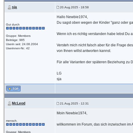
sja
20.Aug.2025 - 18:58
Hallo Newbie1974,
Du sagst oben wegen der Kinder "ganz oder gar n
Gut durch
Wenn ich es richtig verstanden habe lebst Du 
Gruppe: Members
Beiträge: 985
Userin seit: 24.08.2004
Versteh mich nicht falsch aber für die Frage d
Userinnen-Nr.: 42
von Ihnen willst antworten kannst.
Für alle Varianten der späteren Beziehung zu D
LG
sja
McLeod
21.Aug.2025 - 12:31
Moin Newbie1974,
mensch.
willkommen im Forum, das sich inzwischen im Al
Gruppe: Members