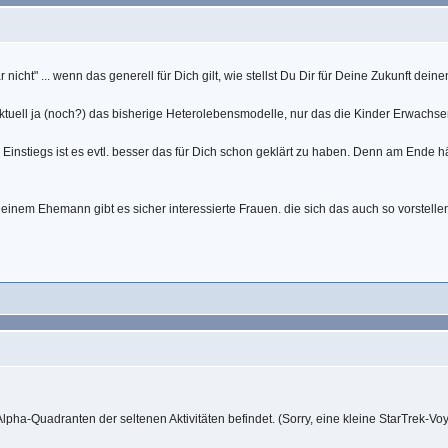
icht" ... wenn das generell für Dich gilt, wie stellst Du Dir für Deine Zukunft dei
aktuell ja (noch?) das bisherige Heterolebensmodelle, nur das die Kinder Erwachs
es Einstiegs ist es evtl. besser das für Dich schon geklärt zu haben. Denn am Ende 
einem Ehemann gibt es sicher interessierte Frauen. die sich das auch so vorstellen
pha-Quadranten der seltenen Aktivitäten befindet. (Sorry, eine kleine StarTrek-V