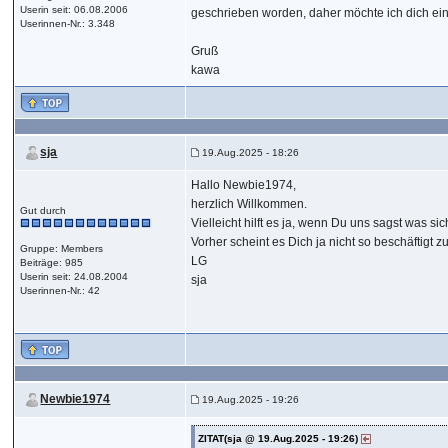
Userin seit: 06.08.2006
geschrieben worden, daher möchte ich dich einl
Userinnen-Nr.: 3.348
Gruß
kawa
sja
19.Aug.2025 - 18:26
Hallo Newbie1974,
herzlich Willkommen.
Gut durch
Vielleicht hilft es ja, wenn Du uns sagst was 
Vorher scheint es Dich ja nicht so beschäftigt z
Gruppe: Members
LG
Beiträge: 985
Userin seit: 24.08.2004
sja
Userinnen-Nr.: 42
Newbie1974
19.Aug.2025 - 19:26
ZITAT(sja @ 19.Aug.2025 - 19:26)