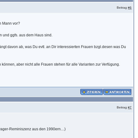
Beitrag
#6
nen Mann vor?
en und ggfs. aus dem Haus sind.
hängt davon ab, was Du evtl. an Dir interessierten Frauen bzgl.desen was Du
 können, aber nicht alle Frauen stehen für alle Varianten zur Verfügung.
Beitrag
#7
oyager-Reminiszenz aus den 1990ern....)