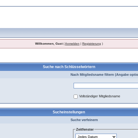
Willkommen, Gast
(
Anmelden
|
Registrierung
)
Suche nach Schlüsselwörtern
Nach Mitgliedsname filtern (Angabe optio
Vollständiger Mitgliedsname
Sucheinstellungen
Suche verfeinern
Zeitfenster