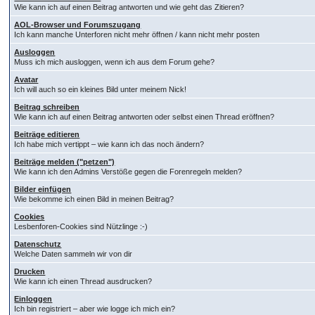
Wie kann ich auf einen Beitrag antworten und wie geht das Zitieren?
AOL-Browser und Forumszugang
Ich kann manche Unterforen nicht mehr öffnen / kann nicht mehr posten
Ausloggen
Muss ich mich ausloggen, wenn ich aus dem Forum gehe?
Avatar
Ich will auch so ein kleines Bild unter meinem Nick!
Beitrag schreiben
Wie kann ich auf einen Beitrag antworten oder selbst einen Thread eröffnen?
Beiträge editieren
Ich habe mich vertippt – wie kann ich das noch ändern?
Beiträge melden ("petzen")
Wie kann ich den Admins Verstöße gegen die Forenregeln melden?
Bilder einfügen
Wie bekomme ich einen Bild in meinen Beitrag?
Cookies
Lesbenforen-Cookies sind Nützlinge :-)
Datenschutz
Welche Daten sammeln wir von dir
Drucken
Wie kann ich einen Thread ausdrucken?
Einloggen
Ich bin registriert – aber wie logge ich mich ein?