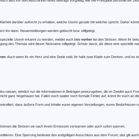
t euch also
vor
dem Abschicken eines Beitrags sorgfältig, wie viel Preisgabe persönlicher Deta
Klarheit darüber aufrecht zu erhalten, welche Userin gerade mit welcher spricht. Daher könn
ändern ihn dann. Neuanmeldungen werden gelöscht bzw. stillgelegt.
spezielle
Userin
erkannt zu werden, meldet euch bitte
vorher
bei den Strösen. Wenn ihr bei
gung des Themas wird dieser Nickname stillgelegt. Schutz davor, als diese eine spezielle
na
nnen
. Auch wenn ihr ein Herz und eine Seele seid, ihr habt zwei Köpfe zum Denken, und es 
so ratsam, wirklich nur die Informationen in Beiträgen preiszugeben, die im Zweifel auch Fr
ng nicht ganz hingehauen hat. Fallen euch später noch formale Fehler auf, könnt Ihr euch an
f kontrolliert, dass äußere Form und Inhalte euren eigenen Vorstellungen, euren Bedürfnisse
e, können die Strösen sie nach ihrem Ermessen verwarnen oder auch sofort sperren.
äge zu editieren. Eine Sperrung bedeutet den endgültigen Ausschluss aus dem Forum; das gilt 