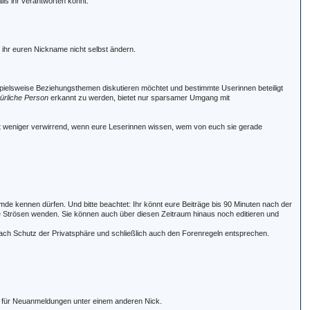
ils ihr verantworten könnt.
t ihr euren Nickname nicht selbst ändern.
spielsweise Beziehungsthemen diskutieren möchtet und bestimmte Userinnen beteiligt
türliche Person
erkannt zu werden, bietet nur sparsamer Umgang mit
ist weniger verwirrend, wenn eure Leserinnen wissen, wem von euch sie gerade
emde kennen dürfen. Und bitte beachtet: Ihr könnt eure Beiträge bis 90 Minuten nach der
 die Strösen wenden. Sie können auch über diesen Zeitraum hinaus noch editieren und
n nach Schutz der Privatsphäre und schließlich auch den Forenregeln entsprechen.
auch für Neuanmeldungen unter einem anderen Nick.