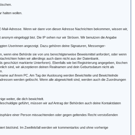
löschen.
 halten wollen.
ne E-Mail-Adresse. Wenn wir dann von dieser Adresse Nachrichten bekommen, wissen wir,
ht anonym eingeloggt bist. Die IP sehen nur wir Strösen. Wir benutzen die Angabe
eloggten Userinnen angezeigt. Dazu gehören deine Signaturen, Messenger-
nn, wenn eine Behörde sie von uns berechtigterweise Beweismittel anfordert, oder wenn
 Nachrichten holen wir allerdings auch dann nicht aus der Datenbank.
ls geschützt markierte Unterforen). Ebenfalls wie bei Registrierung angegeben, löschen
rsönlich sind, wir akzeptieren deinen Realnamen und dein Geburtsdatum nicht als
n.
ickname auf ihrem PC. Am Tag der Auslosung werden Bewichtelte und Bewichtelnde
adressen werden gelöscht. Wenn alle abgewichtelt sind, werden auch die Zuordnungen
e weiter, die dich bewichtelt.
 Beschuldigte geführt, müssen wir auf Antrag der Behörden auch deine Kontaktdaten
ivatsphäre einer Person missachtenden oder gegen geltendes Recht verstoßenden
iert bist/sind. Im Zweifelsfall werden wir kommentarlos und ohne vorherige