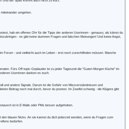
ren! Und der Spaß kommt auch nicht zu kurz.
am miteinander umgehen.
stest, hab ein offenes Ohr für die Tipps der anderen Userinnen - genauso, als kämst du
h einzubringen - es gibt keine dummen Fragen und falschen Meinungen! Und keine Angst,
 im Forum - und vielleicht auch im Leben - erst noch zurechtfinden müssen. Manche
eraten. Fürs Off-topic-Geplauder ist zu jeder Tageszeit die "Guten-Morgen-Küche" im
ie anderen Userinnen danken es euch.
fall und andere Signale. Darum ist die Gefahr von Missverständnissen und
einen Beitrag noch mal durch, bevor du postest. Im Zweifel schweig - die Klügere gibt
ustausch ist in E-Mails oder PMs besser aufgehoben.
t den blauen Nicks. An sie kannst du dich jederzeit wenden, wenn du Fragen zum
eifens bedürfen.