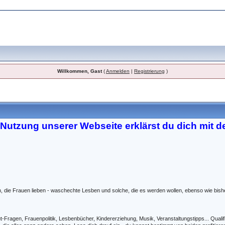
Willkommen, Gast
(
Anmelden
|
Registrierung
)
Nutzung unserer Webseite erklärst du dich mit 
uen, die Frauen lieben - waschechte Lesben und solche, die es werden wollen, ebenso wie bish
t-Fragen, Frauenpolitik, Lesbenbücher, Kindererziehung, Musik, Veranstaltungstipps... Qualif