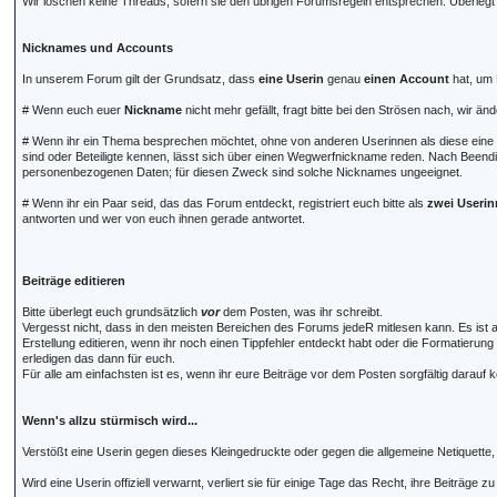
Wir löschen keine Threads, sofern sie den übrigen Forumsregeln entsprechen. Überleg
Nicknames und Accounts
In unserem Forum gilt der Grundsatz, dass
eine Userin
genau
einen Account
hat, um 
# Wenn euch euer
Nickname
nicht mehr gefällt, fragt bitte bei den Strösen nach, wir 
# Wenn ihr ein Thema besprechen möchtet, ohne von anderen Userinnen als diese eine 
sind oder Beteiligte kennen, lässt sich über einen Wegwerfnickname reden. Nach Beendi
personenbezogenen Daten; für diesen Zweck sind solche Nicknames ungeeignet.
# Wenn ihr ein Paar seid, das das Forum entdeckt, registriert euch bitte als
zwei Useri
antworten und wer von euch ihnen gerade antwortet.
Beiträge editieren
Bitte überlegt euch grundsätzlich
vor
dem Posten, was ihr schreibt.
Vergesst nicht, dass in den meisten Bereichen des Forums jedeR mitlesen kann. Es ist al
Erstellung editieren, wenn ihr noch einen Tippfehler entdeckt habt oder die Formatieru
erledigen das dann für euch.
Für alle am einfachsten ist es, wenn ihr eure Beiträge vor dem Posten sorgfältig darau
Wenn's allzu stürmisch wird...
Verstößt eine Userin gegen dieses Kleingedruckte oder gegen die allgemeine Netiquett
Wird eine Userin offiziell verwarnt, verliert sie für einige Tage das Recht, ihre Beitr