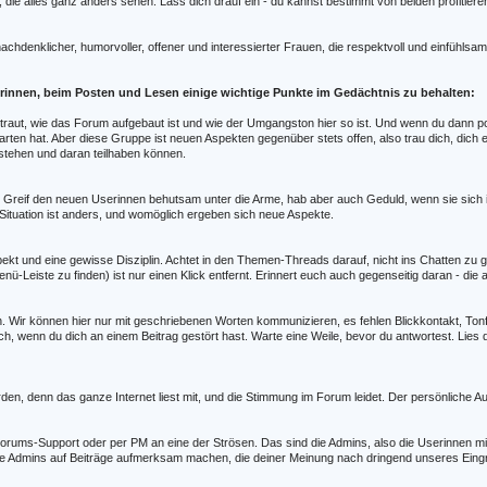
, die alles ganz anders sehen. Lass dich drauf ein - du kannst bestimmt von beiden profitie
nachdenklicher, humorvoller, offener und interessierter Frauen, die respektvoll und einfühls
erinnen, beim Posten und Lesen einige wichtige Punkte im Gedächtnis zu behalten:
traut, wie das Forum aufgebaut ist und wie der Umgangston hier so ist. Und wenn du dann po
arten hat. Aber diese Gruppe ist neuen Aspekten gegenüber stets offen, also trau dich, dic
stehen und daran teilhaben können.
ng. Greif den neuen Userinnen behutsam unter die Arme, hab aber auch Geduld, wenn sie sich
 Situation ist anders, und womöglich ergeben sich neue Aspekte.
kt und eine gewisse Disziplin. Achtet in den Themen-Threads darauf, nicht ins Chatten zu g
nü-Leiste zu finden) ist nur einen Klick entfernt. Erinnert euch auch gegenseitig daran - d
n. Wir können hier nur mit geschriebenen Worten kommunizieren, es fehlen Blickkontakt, Ton
h, wenn du dich an einem Beitrag gestört hast. Warte eine Weile, bevor du antwortest. Lies d
en, denn das ganze Internet liest mit, und die Stimmung im Forum leidet. Der persönliche A
rums-Support oder per PM an eine der Strösen. Das sind die Admins, also die Userinnen mi
e Admins auf Beiträge aufmerksam machen, die deiner Meinung nach dringend unseres Eingr