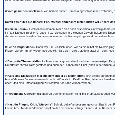
wirst du zu fast allen Themen Frauen finden, die genau deiner Meinung sind, und Frauen
#
vom gesunden Inselklima.
Wir sind ein bunter Haufen aufgeschlossener, fröhlicher, 
Damit das Klima auf unserer Forumsinsel angenehm bleibt, bitten wir unsere Us
#
Neu im Forum?
Herzlich willkommen! Mach dich doch erst einmal ein wenig damit ver
im Real Life neu zu einer Gruppe hinzu, die schon ihre eigenen Gewohnheiten und Eigen
die Insider zwischen den Stammuserinnen und die Running Gags wirst du bald auch ver
#
Schon länger dabei?
Dann weißt du vielleicht noch, wie es dir selbst als Newbie gi
Fragen werden immer wieder neu gestellt - lass dich ruhig trotzdem drauf ein, denn jede
#
Die große Themenvielfalt
im Forum verlangt von allen Userinnen gegenseitigen Respe
Unterforum "Small-Talk" geöffnet, und auch der Lesbenforen-Chat (oben in der blauen Me
#
Falls eine Diskussion mal aus dem Ruder zu laufen droht
, erst einmal durchatme
festgefahrenen Diskussionen wohl noch größer als im Real Life. Frag lieber noch mal nac
nach! Und eine Entschuldigung zur rechten Zeit kann Wunder wirken.
#
Persönliche Querelen
mit anderen Userinnen sollten nicht im Forum ausgetragen werd
#
Hast du Fragen, Kritik, Wünsche?
Schreib deine Verbesserungsvorschläge in den Fo
Forum hast. Mit dem "Melden"-Knopf an den einzelnen Beiträgen kannst du außerdem di