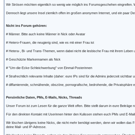
Wir Strösen möchten eigentlich so wenig wie möglich ins Forumsgeschehen eingreifen. Wi
Dennoch liegt unsere Insel ziemlich offen im großen anonymen Internet, und ein paar D
Nicht ins Forum gehören:
# Männer. Bitte auch keine Männer in Nick oder Avatar
# Hetero-Frauen, die neugierig sind, wie es mit einer Frau ist
# Hetera-, Bi- und Trans-Themen, wenn dabei nicht die lesbische Frau mit ihrem Leben u
# Geschützte Markennamen als Nick
# "Um-die-Ecke-Schleichwerbung" von Einmal-Posterinnen
# Strafrechtlich relevante Inhalte (daher: eure IPs sind für die Admins jederzeit sichtbar
# diffamierende, schmähende, obszöne, pornografische, bedrohende, die Privatsphäre ei
Persönliche Daten, PMs, E-Mails, Nicks, Threads
Unser Forum ist zum Lesen für die ganze Welt offen. Bitte stellt darum in eure Beiträg
Für den direkten Kontakt mit Userinnen hinter den Kulissen stehen euch PMs und E-Mails
Wir löschen übrigens keine Nicks, die nicht mehr benötigt werden, denn wir wollen das 
deine Mail- und IP-Adresse.