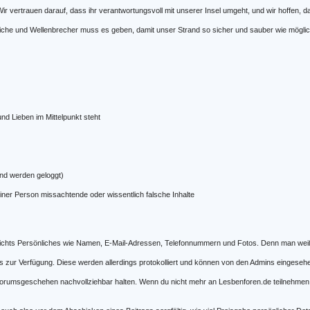
r vertrauen darauf, dass ihr verantwortungsvoll mit unserer Insel umgeht, und wir hoffen, d
eiche und Wellenbrecher muss es geben, damit unser Strand so sicher und sauber wie möglic
nd Lieben im Mittelpunkt steht
 und werden geloggt)
ner Person missachtende oder wissentlich falsche Inhalte
e nichts Persönliches wie Namen, E-Mail-Adressen, Telefonnummern und Fotos. Denn man weiß 
 zur Verfügung. Diese werden allerdings protokolliert und können von den Admins eingesehen
Forumsgeschehen nachvollziehbar halten. Wenn du nicht mehr an Lesbenforen.de teilnehmen wi