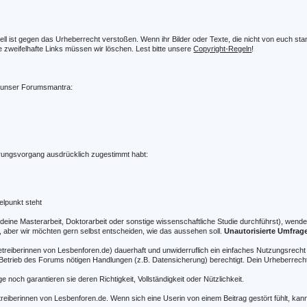
ell ist gegen das Urheberrecht verstoßen. Wenn ihr Bilder oder Texte, die nicht von euch stam
 zweifelhafte Links müssen wir löschen. Lest bitte unsere
Copyright-Regeln
!
t unser Forumsmantra:
erungsvorgang ausdrücklich zugestimmt habt:
elpunkt steht
r deine Masterarbeit, Doktorarbeit oder sonstige wissenschaftliche Studie durchführst), wende 
r, aber wir möchten gern selbst entscheiden, wie das aussehen soll.
Unautorisierte Umfrag
etreiberinnen von Lesbenforen.de) dauerhaft und unwiderruflich ein einfaches Nutzungsrecht
etrieb des Forums nötigen Handlungen (z.B. Datensicherung) berechtigt. Dein Urheberrecht 
 noch garantieren sie deren Richtigkeit, Vollständigkeit oder Nützlichkeit.
treiberinnen von Lesbenforen.de. Wenn sich eine Userin von einem Beitrag gestört fühlt, kann