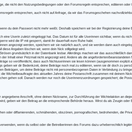
e, die nicht den Nutzungsbedingungen oder den Forumsregeln entsprechen, editieren oder 
msregeln entsprechen, auch nicht auf Anfrage, da wir das Forumsgeschehen nachvollziehbar
ch wenn du dein Passwort nicht mehr weißt. Deshalb speichern wir bei der Registrierung dei
ch eine Userin zuletzt eingeloggt hat. Das Datum ist für alle Userinnen sichtbar, wenn du nic
erre wird die IP mit gesperrt, damit ihr dauerhaft eure Ruhe habt.
erinnen angezeigt werden, speichern wir sie natürlich auch, und sie werden dann auch eing
diese Angaben löschen wir, wenn dein Nick stillgelegt wird.
 Strösen grundsätzlich in der Datenbank lesbar. Allerdings machen wir das ausschließlich da
n der Inhalt einer Petzmail nicht angezeigt wird. Andere als die angeforderten/beanstandeten
träge so veröffentlicht, dass auch Nichtuserinnen sie lesen können (ausgenommen explizit a
ings geben wir dir Bedenkzeit, deine Beiträge noch mal zu editieren, wenn sie dir doch zu pe
n Beiträgen, um deine Beiträge nicht mit personenbezogenen Daten in Verbindung zu bringe
rt die Wichtelbeauftragte des aktuellen Jahres deine Postanschrift zusammen mit deinem N
elchen gehen soll. Danach werden nur noch die Userinnenzuordnungen gespeichert; die Post
r angegebene Anschrift, ohne deinen Nickname, zur Durchführung der Wichtelaktion an diejenig
 wird, geben wir den Beitrag an die entsprechende Behörde heraus. Wirst du als Zeugin oder
lschen oder diffamierenden, schmähenden, obszönen, pornografischen, bedrohenden, die Pr
 verwenden, wenn du selbst oder die Betreiberinnen des Forums dazu urheberrechtlich legitim