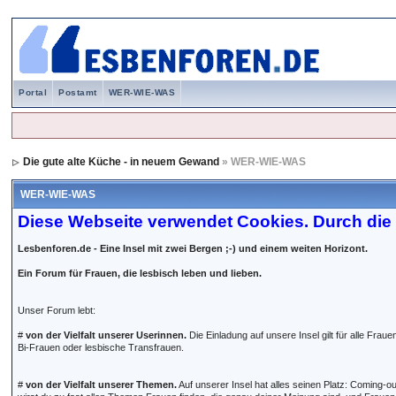
Portal
Postamt
WER-WIE-WAS
Die gute alte Küche - in neuem Gewand
» WER-WIE-WAS
WER-WIE-WAS
Diese Webseite verwendet Cookies. Durch die 
Lesbenforen.de - Eine Insel mit zwei Bergen ;-) und einem weiten Horizont.
Ein Forum für Frauen, die lesbisch leben und lieben.
Unser Forum lebt:
#
von der Vielfalt unserer Userinnen.
Die Einladung auf unsere Insel gilt für alle Fra
Bi-Frauen oder lesbische Transfrauen.
#
von der Vielfalt unserer Themen.
Auf unserer Insel hat alles seinen Platz: Coming-ou