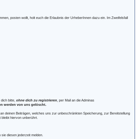
men, posten wollt, holt euch die Erlaubnis der UrheberInnen dazu ein. Im Zweifelsfall
dich bitte,
ohne dich zu registrieren
, per Mail an die Adminas
en werden von uns gelöscht.
 an deinen Beiträgen, welches uns zur unbeschränkten Speicherung, zur Bereitstellung
bleibt hiervon unberührt.
 sie diesen jederzeit melden.