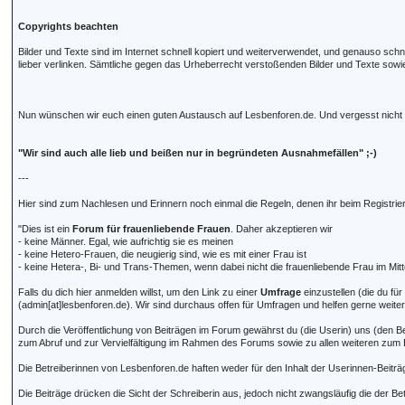
Copyrights beachten
Bilder und Texte sind im Internet schnell kopiert und weiterverwendet, und genauso schn
lieber verlinken. Sämtliche gegen das Urheberrecht verstoßenden Bilder und Texte sowie
Nun wünschen wir euch einen guten Austausch auf Lesbenforen.de. Und vergesst nich
"Wir sind auch alle lieb und beißen nur in begründeten Ausnahmefällen" ;-)
---
Hier sind zum Nachlesen und Erinnern noch einmal die Regeln, denen ihr beim Registri
"Dies ist ein
Forum für frauenliebende Frauen
. Daher akzeptieren wir
- keine Männer. Egal, wie aufrichtig sie es meinen
- keine Hetero-Frauen, die neugierig sind, wie es mit einer Frau ist
- keine Hetera-, Bi- und Trans-Themen, wenn dabei nicht die frauenliebende Frau im Mitt
Falls du dich hier anmelden willst, um den Link zu einer
Umfrage
einzustellen (die du fü
(admin[at]lesbenforen.de). Wir sind durchaus offen für Umfragen und helfen gerne weite
Durch die Veröffentlichung von Beiträgen im Forum gewährst du (die Userin) uns (den B
zum Abruf und zur Vervielfältigung im Rahmen des Forums sowie zu allen weiteren zum B
Die Betreiberinnen von Lesbenforen.de haften weder für den Inhalt der Userinnen-Beiträge
Die Beiträge drücken die Sicht der Schreiberin aus, jedoch nicht zwangsläufig die der Be