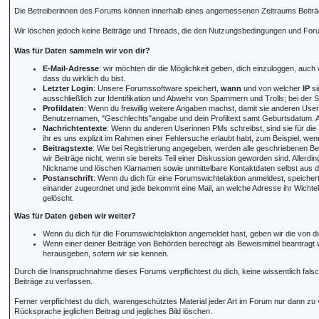
Die Betreiberinnen des Forums können innerhalb eines angemessenen Zeitraums Beiträg
Wir löschen jedoch keine Beiträge und Threads, die den Nutzungsbedingungen und Foru
Was für Daten sammeln wir von dir?
E-Mail-Adresse
: wir möchten dir die Möglichkeit geben, dich einzuloggen, au
dass du wirklich du bist.
Letzter Login
: Unsere Forumssoftware speichert,
wann
und von welcher
IP
si
ausschließlich zur Identifikation und Abwehr von Spammern und Trolls; bei der Sp
Profildaten
: Wenn du freiwillig weitere Angaben machst, damit sie anderen Us
Benutzernamen, "Geschlechts"angabe und dein Profiltext samt Geburtsdatum. All 
Nachrichtentexte
: Wenn du anderen Userinnen PMs schreibst, sind sie für die
ihr es uns explizit im Rahmen einer Fehlersuche erlaubt habt, zum Beispiel, wen
Beitragstexte
: Wie bei Registrierung angegeben, werden alle geschriebenen Bei
wir Beiträge nicht, wenn sie bereits Teil einer Diskussion geworden sind. Allerd
Nickname und löschen Klarnamen sowie unmittelbare Kontaktdaten selbst aus de
Postanschrift
: Wenn du dich für eine Forumswichtelaktion anmeldest, speiche
einander zugeordnet und jede bekommt eine Mail, an welche Adresse ihr Wicht
gelöscht.
Was für Daten geben wir weiter?
Wenn du dich für die Forumswichtelaktion angemeldet hast, geben wir die von di
Wenn einer deiner Beiträge von Behörden berechtigt als Beweismittel beantragt
herausgeben, sofern wir sie kennen.
Durch die Inanspruchnahme dieses Forums verpflichtest du dich, keine wissentlich fa
Beiträge zu verfassen.
Ferner verpflichtest du dich, warengeschütztes Material jeder Art im Forum nur dann zu
Rücksprache jeglichen Beitrag und jegliches Bild löschen.