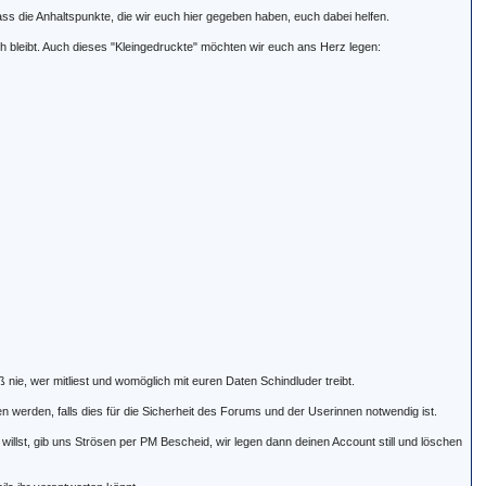
ass die Anhaltspunkte, die wir euch hier gegeben haben, euch dabei helfen.
h bleibt. Auch dieses "Kleingedruckte" möchten wir euch ans Herz legen:
nie, wer mitliest und womöglich mit euren Daten Schindluder treibt.
 werden, falls dies für die Sicherheit des Forums und der Userinnen notwendig ist.
llst, gib uns Strösen per PM Bescheid, wir legen dann deinen Account still und löschen