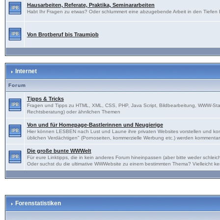
Hausarbeiten, Referate, Praktika, Seminararbeiten
Habt Ihr Fragen zu etwas? Oder schlummert eine abzugebende Arbeit in den Tiefen Eu
Von Brotberuf bis Traumjob
Internet
Forum
Tipps & Tricks
Fragen und Tipps zu HTML, XML, CSS, PHP, Java Script, Bildbearbeitung, WWW-Sta
Rechtsberatung) oder ähnlichen Themen
Von und für Homepage-Bastlerinnen und Neugierige
Hier können LESBEN nach Lust und Laune ihre privaten Websites vorstellen und kon
üblichen Verdächtigen" (Pornoseiten, kommerzielle Werbung etc.) werden kommentarl
Die große bunte WWWelt
Für eure Linktipps, die in kein anderes Forum hineinpassen (aber bitte weder schl
Oder suchst du die ultimative WWWebsite zu einem bestimmten Thema? Vielleicht ke
Forenstatistiken