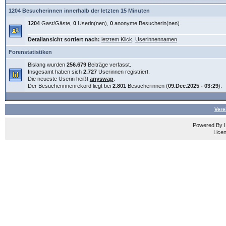
1204 Besucherinnen innerhalb der letzten 15 Minuten
1204
Gast/Gäste,
0
Userin(nen),
0
anonyme Besucherin(nen).
Detailansicht sortiert nach:
letztem Klick
,
Userinnennamen
Forenstatistiken
Bislang wurden
256.679
Beiträge verfasst.
Insgesamt haben sich
2.727
Userinnen registriert.
Die neueste Userin heißt
anyswap
.
Der Besucherinnenrekord liegt bei
2.801
Besucherinnen (
09.Dec.2025 - 03:29
).
Vere
Powered By
Licen