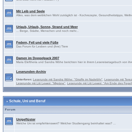
Mit Leib und Seele
Alles, was dem weiblichen Wohl zuträglich ist - Kochrezepte, Gesundheitstipps, Welln
Urlaub, Urlaub, Sonne, Strand und Meer
... Berge, Städte, Menschen und noch mehr...
Federn, Fell und viele Füße
Das Forum für Lesben und (ihre) Tiere
Damen im Doppelpack 2007
Maria Eleftheria und Sandra Wöhe berichten hier in ihrem Lesereisetagebuch von ihr
Leserunden-Archiv
Unterforen:
Leserunde mit Sandra Wöhe: "Giraffe im Nadelöhr"
,
Leserunde mit Tere
Leserunde mit Litt Leweir: "Migräne"
,
Leserunde mit Litt Leweir: "Am Ende des Fegef
Schule, Uni und Beruf
Forum
Unigeflüster
Welche Uni ist empfehlenswert? Welcher Studiengang beinhaltet was? ...