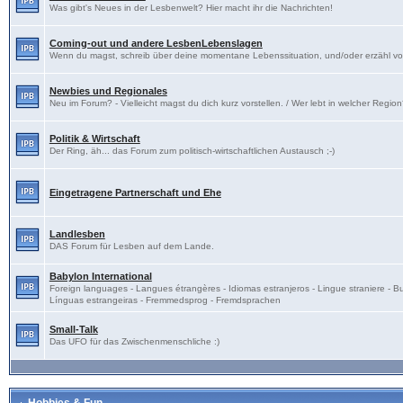
Was gibt's Neues in der Lesbenwelt? Hier macht ihr die Nachrichten!
Coming-out und andere LesbenLebenslagen
Wenn du magst, schreib über deine momentane Lebenssituation, und/oder erzähl v
Newbies und Regionales
Neu im Forum? - Vielleicht magst du dich kurz vorstellen. / Wer lebt in welcher Regio
Politik & Wirtschaft
Der Ring, äh... das Forum zum politisch-wirtschaftlichen Austausch ;-)
Eingetragene Partnerschaft und Ehe
Landlesben
DAS Forum für Lesben auf dem Lande.
Babylon International
Foreign languages - Langues étrangères - Idiomas estranjeros - Lingue straniere - B
Línguas estrangeiras - Fremmedsprog - Fremdsprachen
Small-Talk
Das UFO für das Zwischenmenschliche :)