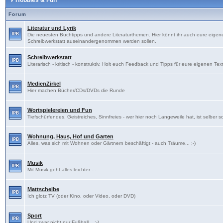
Hobbies & Fun
Forum
Literatur und Lyrik
Die neuesten Buchtipps und andere Literaturthemen. Hier könnt ihr auch eure eigenen
Schreibwerkstatt auseinandergenommen werden sollen.
Schreibwerkstatt
Literarisch - kritisch - konstruktiv. Holt euch Feedback und Tipps für eure eigenen Tex
MedienZirkel
Hier machen Bücher/CDs/DVDs die Runde
Wortspielereien und Fun
Tiefschürfendes, Geistreiches, Sinnfreies - wer hier noch Langeweile hat, ist selber s
Wohnung, Haus, Hof und Garten
Alles, was sich mit Wohnen oder Gärtnern beschäftigt - auch Träume... ;-)
Musik
Mit Musik geht alles leichter ...
Mattscheibe
Ich glotz TV (oder Kino, oder Video, oder DVD)
Sport
Und zwar nicht nur Fußball... ;-)