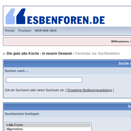
Portal
Postamt
WER-WIE-WAS
Willkommen, 
Die gute alte Küche - in neuem Gewand
» Formular zur Suchfunktion
Suche 
Suchen nach ...
Gib ein Suchwort oder einen Suchsatz ein.
[
Erweiterte Bedienungsanleitung
]
S
Suchbereich festlegen