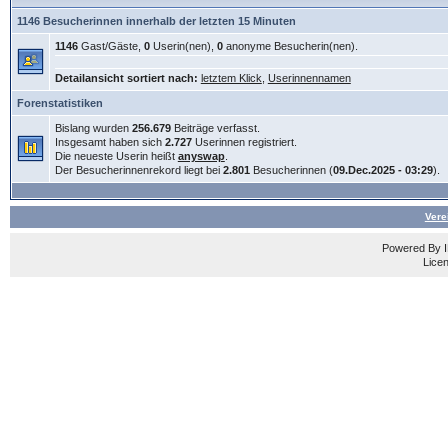
1146 Besucherinnen innerhalb der letzten 15 Minuten
1146
Gast/Gäste,
0
Userin(nen),
0
anonyme Besucherin(nen).
Detailansicht sortiert nach:
letztem Klick
,
Userinnennamen
Forenstatistiken
Bislang wurden
256.679
Beiträge verfasst.
Insgesamt haben sich
2.727
Userinnen registriert.
Die neueste Userin heißt
anyswap
.
Der Besucherinnenrekord liegt bei
2.801
Besucherinnen (
09.Dec.2025 - 03:29
).
Vere
Powered By
Licen