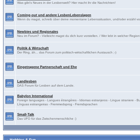
Was gibt's Neues in der Lesbenwelt? Hier macht ihr die Nachrichten!
Coming-out und andere LesbenLebenslagen
Wenn du magst, schreib über deine momentane Lebenssituation, und/oder erzähl v
Newbies und Regionales
Neu im Forum? - Vielleicht magst du dich kurz vorstellen. / Wer lebt in welcher Regio
Politik & Wirtschaft
Der Ring, äh... das Forum zum politisch-wirtschaftlichen Austausch ;-)
Eingetragene Partnerschaft und Ehe
Landlesben
DAS Forum für Lesben auf dem Lande.
Babylon International
Foreign languages - Langues étrangères - Idiomas estranjeros - Lingue straniere - B
Línguas estrangeiras - Fremmedsprog - Fremdsprachen
Small-Talk
Das UFO für das Zwischenmenschliche :)