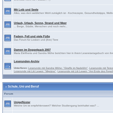
Mit Leib und Seele
Alles, was dem weiblichen Wohl zuträglich ist - Kochrezepte, Gesundheitstipps, Welln
Urlaub, Urlaub, Sonne, Strand und Meer
... Berge, Städte, Menschen und noch mehr...
Federn, Fell und viele Füße
Das Forum für Lesben und (ihre) Tiere
Damen im Doppelpack 2007
Maria Eleftheria und Sandra Wöhe berichten hier in ihrem Lesereisetagebuch von ihr
Leserunden-Archiv
Unterforen:
Leserunde mit Sandra Wöhe: "Giraffe im Nadelöhr"
,
Leserunde mit Tere
Leserunde mit Litt Leweir: "Migräne"
,
Leserunde mit Litt Leweir: "Am Ende des Fegef
Schule, Uni und Beruf
Forum
Unigeflüster
Welche Uni ist empfehlenswert? Welcher Studiengang beinhaltet was? ...