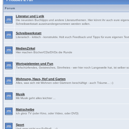
Hobbies & Fun
Forum
Literatur und Lyrik
Die neuesten Buchtipps und andere Literaturthemen. Hier könnt ihr auch eure eigenen
Schreibwerkstatt auseinandergenommen werden sollen.
Schreibwerkstatt
Literarisch - kritisch - konstruktiv. Holt euch Feedback und Tipps für eure eigenen Tex
MedienZirkel
Hier machen Bücher/CDs/DVDs die Runde
Wortspielereien und Fun
Tiefschürfendes, Geistreiches, Sinnfreies - wer hier noch Langeweile hat, ist selber s
Wohnung, Haus, Hof und Garten
Alles, was sich mit Wohnen oder Gärtnern beschäftigt - auch Träume... ;-)
Musik
Mit Musik geht alles leichter ...
Mattscheibe
Ich glotz TV (oder Kino, oder Video, oder DVD)
Sport
Und zwar nicht nur Fußball... ;-)