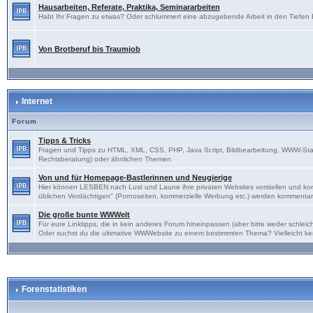
Hausarbeiten, Referate, Praktika, Seminararbeiten
Habt Ihr Fragen zu etwas? Oder schlummert eine abzugebende Arbeit in den Tiefen Eu
Von Brotberuf bis Traumjob
Internet
Forum
Tipps & Tricks
Fragen und Tipps zu HTML, XML, CSS, PHP, Java Script, Bildbearbeitung, WWW-Sta
Rechtsberatung) oder ähnlichen Themen
Von und für Homepage-Bastlerinnen und Neugierige
Hier können LESBEN nach Lust und Laune ihre privaten Websites vorstellen und kon
üblichen Verdächtigen" (Pornoseiten, kommerzielle Werbung etc.) werden kommentarl
Die große bunte WWWelt
Für eure Linktipps, die in kein anderes Forum hineinpassen (aber bitte weder schl
Oder suchst du die ultimative WWWebsite zu einem bestimmten Thema? Vielleicht ke
Forenstatistiken