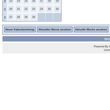
»
13
14
15
16
17
18
19
»
20
21
22
23
24
25
26
»
27
28
29
30
Neuer Kalendereintrag
Aktuellen Monat ansehen
Aktuelle Woche ansehen
Vere
Powered By
Licen