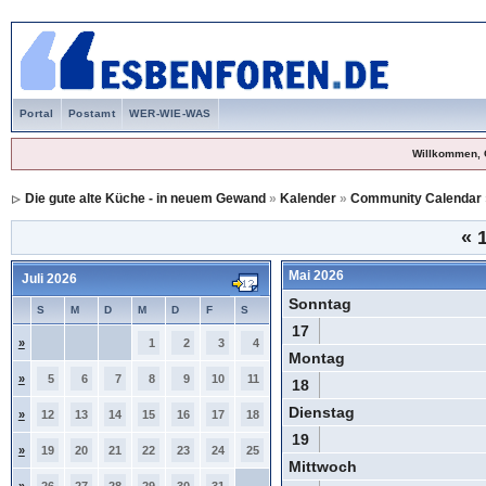
Portal
Postamt
WER-WIE-WAS
Willkommen, 
Die gute alte Küche - in neuem Gewand
»
Kalender
»
Community Calendar
«
1
Mai 2026
Juli 2026
Sonntag
S
M
D
M
D
F
S
17
»
1
2
3
4
Montag
»
5
6
7
8
9
10
11
18
Dienstag
»
12
13
14
15
16
17
18
19
»
19
20
21
22
23
24
25
Mittwoch