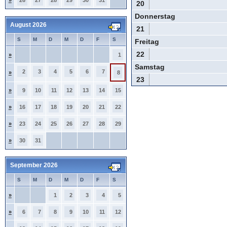
»
26
27
28
29
30
31
20
Donnerstag
August 2026
21
S
M
D
M
D
F
S
Freitag
22
»
1
Samstag
2
3
4
5
6
7
»
8
23
»
9
10
11
12
13
14
15
»
16
17
18
19
20
21
22
»
23
24
25
26
27
28
29
»
30
31
September 2026
S
M
D
M
D
F
S
»
1
2
3
4
5
»
6
7
8
9
10
11
12