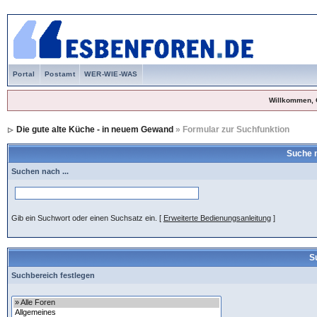
Portal
Postamt
WER-WIE-WAS
Willkommen, 
Die gute alte Küche - in neuem Gewand
» Formular zur Suchfunktion
Suche 
Suchen nach ...
Gib ein Suchwort oder einen Suchsatz ein.
[
Erweiterte Bedienungsanleitung
]
S
Suchbereich festlegen