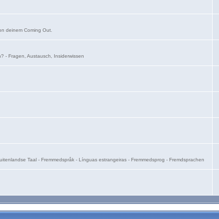
von deinem Coming Out.
on? - Fragen, Austausch, Insiderwissen
- Buitenlandse Taal - Fremmedspråk - Línguas estrangeiras - Fremmedsprog - Fremdsprachen