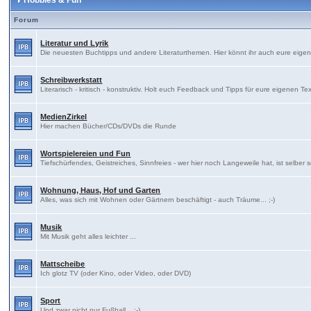
Hobbies & Fun
Forum
Literatur und Lyrik
Die neuesten Buchtipps und andere Literaturthemen. Hier könnt ihr auch eure eige
Schreibwerkstatt
Literarisch - kritisch - konstruktiv. Holt euch Feedback und Tipps für eure eigenen Te
MedienZirkel
Hier machen Bücher/CDs/DVDs die Runde
Wortspielereien und Fun
Tiefschürfendes, Geistreiches, Sinnfreies - wer hier noch Langeweile hat, ist selber 
Wohnung, Haus, Hof und Garten
Alles, was sich mit Wohnen oder Gärtnern beschäftigt - auch Träume... ;-)
Musik
Mit Musik geht alles leichter ...
Mattscheibe
Ich glotz TV (oder Kino, oder Video, oder DVD)
Sport
Und zwar nicht nur Fußball... ;-)