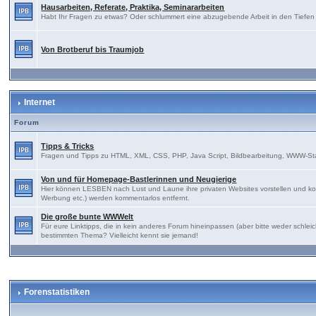
Hausarbeiten, Referate, Praktika, Seminararbeiten
Habt Ihr Fragen zu etwas? Oder schlummert eine abzugebende Arbeit in den Tiefen E
Von Brotberuf bis Traumjob
Internet
Forum
Tipps & Tricks
Fragen und Tipps zu HTML, XML, CSS, PHP, Java Script, Bildbearbeitung, WWW-St
Von und für Homepage-Bastlerinnen und Neugierige
Hier können LESBEN nach Lust und Laune ihre privaten Websites vorstellen und kon
Werbung etc.) werden kommentarlos entfernt.
Die große bunte WWWelt
Für eure Linktipps, die in kein anderes Forum hineinpassen (aber bitte weder sch
bestimmten Thema? Vielleicht kennt sie jemand!
Forenstatistiken