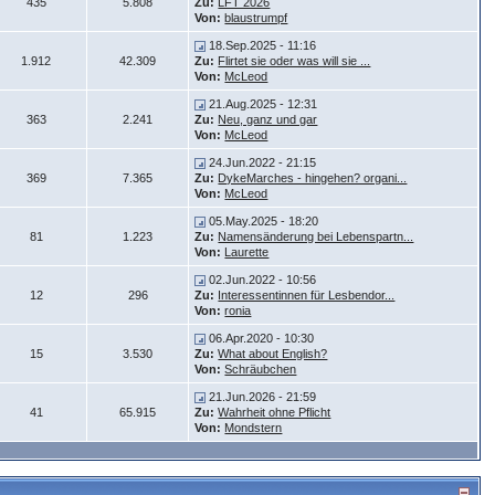
435
5.808
Zu:
LFT 2026
Von:
blaustrumpf
18.Sep.2025 - 11:16
1.912
42.309
Zu:
Flirtet sie oder was will sie ...
Von:
McLeod
21.Aug.2025 - 12:31
363
2.241
Zu:
Neu, ganz und gar
Von:
McLeod
24.Jun.2022 - 21:15
369
7.365
Zu:
DykeMarches - hingehen? organi...
Von:
McLeod
05.May.2025 - 18:20
81
1.223
Zu:
Namensänderung bei Lebenspartn...
Von:
Laurette
02.Jun.2022 - 10:56
12
296
Zu:
Interessentinnen für Lesbendor...
Von:
ronia
06.Apr.2020 - 10:30
15
3.530
Zu:
What about English?
Von:
Schräubchen
21.Jun.2026 - 21:59
41
65.915
Zu:
Wahrheit ohne Pflicht
Von:
Mondstern