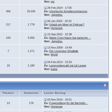
Von:
sja
29.Feb.2024 - 17:05
456
20.035
Zu:
chronische Schulterschmerzen
Von:
-Agnetha-
06.Jan.2025 - 20:32
217
1.779
Zu:
Urlaub am Meer im Februar?
Von:
Hortensie
15.Sep.2022 - 22:38
243
5.050
Zu:
Maine Coon Katze hat panische ...
Von:
-Agnetha-
13.Nov.2008 - 14:49
7
1.271
Zu:
Der Lesereise-Smalltalk
Von:
MrsM
04.Feb.2013 - 23:20
19
1.180
Zu:
Leserundencafé mit Litt Leweir
Von:
kawa
Themen
Antworten
Letzter Beitrag
03.Nov.2016 - 20:01
13
178
Zu:
Fragestellung für die Bachelor...
Von:
Hortensie