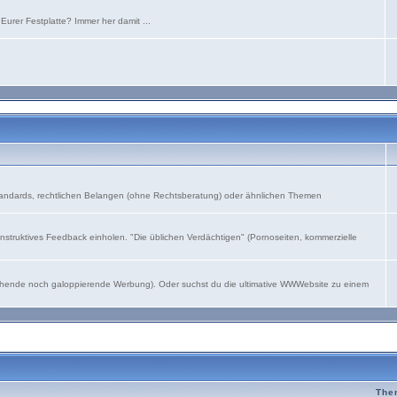
urer Festplatte? Immer her damit ...
andards, rechtlichen Belangen (ohne Rechtsberatung) oder ähnlichen Themen
struktives Feedback einholen. "Die üblichen Verdächtigen" (Pornoseiten, kommerzielle
leichende noch galoppierende Werbung). Oder suchst du die ultimative WWWebsite zu einem
The