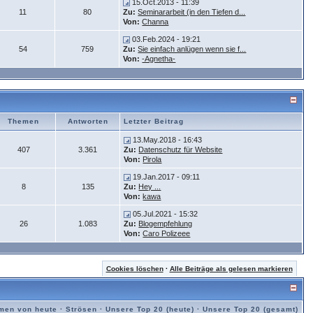
15.Oct.2013 - 11:39
11
80
Zu:
Seminararbeit (in den Tiefen d...
Von:
Channa
03.Feb.2024 - 19:21
54
759
Zu:
Sie einfach anlügen wenn sie f...
Von:
-Agnetha-
Themen
Antworten
Letzter Beitrag
13.May.2018 - 16:43
407
3.361
Zu:
Datenschutz für Website
Von:
Pirola
19.Jan.2017 - 09:11
8
135
Zu:
Hey ...
Von:
kawa
05.Jul.2021 - 15:32
26
1.083
Zu:
Blogempfehlung
Von:
Caro Polizeee
Cookies löschen
·
Alle Beiträge als gelesen markieren
men von heute
·
Strösen
·
Unsere Top 20 (heute)
·
Unsere Top 20 (gesamt)