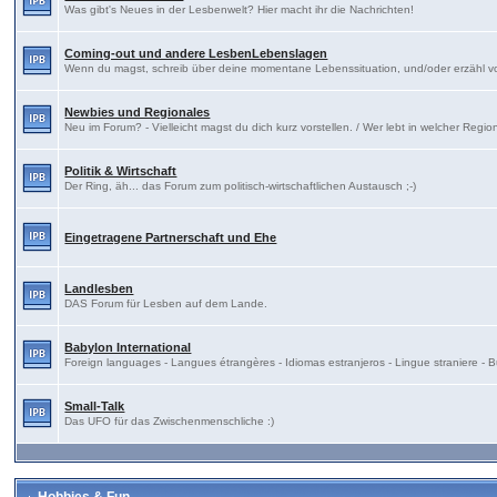
Was gibt's Neues in der Lesbenwelt? Hier macht ihr die Nachrichten!
Coming-out und andere LesbenLebenslagen
Wenn du magst, schreib über deine momentane Lebenssituation, und/oder erzähl 
Newbies und Regionales
Neu im Forum? - Vielleicht magst du dich kurz vorstellen. / Wer lebt in welcher Regi
Politik & Wirtschaft
Der Ring, äh... das Forum zum politisch-wirtschaftlichen Austausch ;-)
Eingetragene Partnerschaft und Ehe
Landlesben
DAS Forum für Lesben auf dem Lande.
Babylon International
Foreign languages - Langues étrangères - Idiomas estranjeros - Lingue straniere 
Small-Talk
Das UFO für das Zwischenmenschliche :)