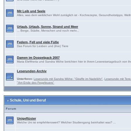
Mit Leib und Seele
Alles, was dem weiblichen Wohl zuträglich ist - Kochrezepte, Gesundheitstipps, Well
Urlaub, Urlaub, Sonne, Strand und Meer
... Berge, Städte, Menschen und noch mehr...
Federn, Fell und viele Füße
Das Forum für Lesben und (ihre) Tiere
Damen im Doppelpack 2007
Maria Eleftheria und Sandra Wöhe berichten hier in ihrem Lesereisetagebuch von ih
Leserunden-Archiv
Unterforen:
Leserunde mit Sandra Wöhe: "Giraffe im Nadelöhr"
,
Leserunde mit Tere
"Am Ende des Fegefeuers"
Schule, Uni und Beruf
Forum
Unigeflüster
Welche Uni ist empfehlenswert? Welcher Studiengang beinhaltet was? ...