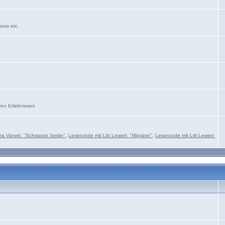
ness etc.
ren Erlebnissen
za Vanek: "Schwarze Seide"
,
Leserunde mit Litt Leweir: "Migräne"
,
Leserunde mit Litt Leweir: