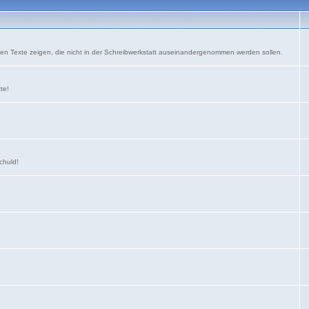
nen Texte zeigen, die nicht in der Schreibwerkstatt auseinandergenommen werden sollen.
xte!
schuld!