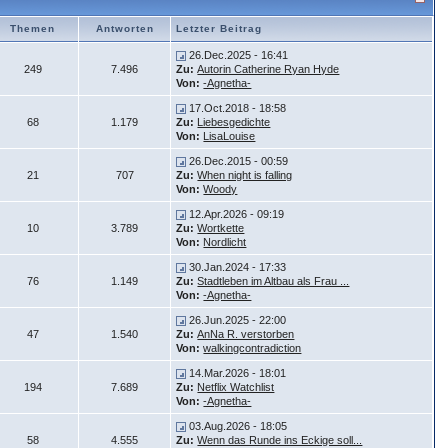
Themen
Antworten
Letzter Beitrag
26.Dec.2025 - 16:41
249
7.496
Zu:
Autorin Catherine Ryan Hyde
Von:
-Agnetha-
17.Oct.2018 - 18:58
68
1.179
Zu:
Liebesgedichte
Von:
LisaLouise
26.Dec.2015 - 00:59
21
707
Zu:
When night is falling
Von:
Woody
12.Apr.2026 - 09:19
10
3.789
Zu:
Wortkette
Von:
Nordlicht
30.Jan.2024 - 17:33
76
1.149
Zu:
Stadtleben im Altbau als Frau ...
Von:
-Agnetha-
26.Jun.2025 - 22:00
47
1.540
Zu:
AnNa R. verstorben
Von:
walkingcontradiction
14.Mar.2026 - 18:01
194
7.689
Zu:
Netflix Watchlist
Von:
-Agnetha-
03.Aug.2026 - 18:05
58
4.555
Zu:
Wenn das Runde ins Eckige soll...