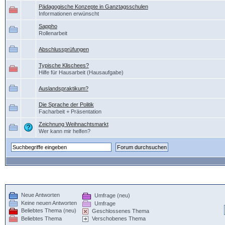
Pädagogische Konzepte in Ganztagsschulen
Informationen erwünscht
Sappho
Rollenarbeit
Abschlussprüfungen
Typische Klischees?
Hilfe für Hausarbeit (Hausaufgabe)
Auslandspraktikum?
Die Sprache der Politik
Facharbeit + Präsentation
Zeichnung Weihnachtsmarkt
Wer kann mir helfen?
Neue Antworten
Umfrage (neu)
Keine neuen Antworten
Umfrage
Beliebtes Thema (neu)
Geschlossenes Thema
Beliebtes Thema
Verschobenes Thema