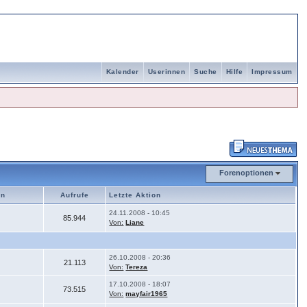
Kalender
Userinnen
Suche
Hilfe
Impressum
Forenoptionen
in
Aufrufe
Letzte Aktion
24.11.2008 - 10:45
85.944
Von:
Liane
26.10.2008 - 20:36
21.113
Von:
Tereza
17.10.2008 - 18:07
73.515
Von:
mayfair1965