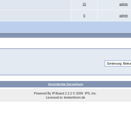
15
admin
0
admin
Vereinfachte Darstellung
Powered By
IP.Board
2.2.2 © 2026
IPS, Inc
.
Licensed to: lesbenforen.de