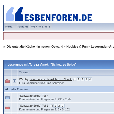
Portal
Postamt
WER-WIE-WAS
Die gute alte Küche - in neuem Gewand
»
Hobbies & Fun
»
Leserunden-Ar
Leserunde mit Tereza Vanek: "Schwarze Seide"
Thema
Wichtig:
Leserundencafé mit Tereza Vanek
1
2
3
4
Fürs Geplauder rund ums Schreiben
Aktuelle Themen
"Schwarze Seide" Teil 4
Kommentare und Fragen zu S. 293 - Ende
"Schwarze Seide" Teil 1
1
2
3
Kommentare und Fragen zu S. 5 - S. 102