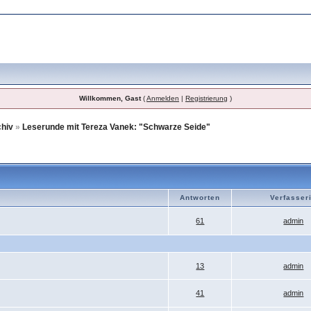
Willkommen, Gast
(
Anmelden
|
Registrierung
)
chiv
»
Leserunde mit Tereza Vanek: "Schwarze Seide"
Antworten
Verfasser
61
admin
13
admin
41
admin