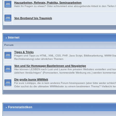
Hausarbeiten, Referate, Praktika, Seminararbeiten
Habt Ihr Fragen zu etwas? Oder schlummert eine abzugebende Arbeit in den Tiefen Eu
Von Brotberuf bis Traumjob
Internet
Forum
Tipps & Tricks
Fragen und Tipps zu HTML, XML, CSS, PHP, Java Script, Bildbearbeitung, WWW-Sta
Rechtsberatung) oder ähnlichen Themen
Von und für Homepage-Bastlerinnen und Neugierige
Hier können LESBEN nach Lust und Laune ihre privaten Websites vorstellen und kon
üblichen Verdächtigen" (Pornoseiten, kommerzielle Werbung etc.) werden kommentarl
Die große bunte WWWelt
Für eure Linktipps, die in kein anderes Forum hineinpassen (aber bitte weder schl
Oder suchst du die ultimative WWWebsite zu einem bestimmten Thema? Vielleicht ke
Forenstatistiken