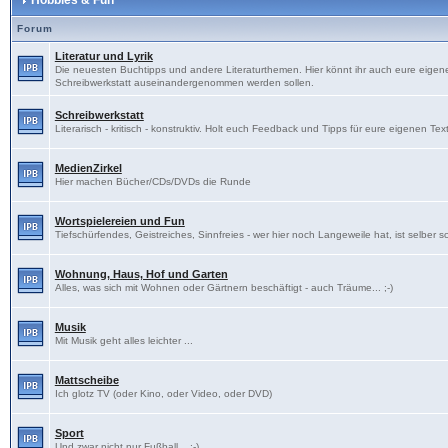
Hobbies & Fun
Forum
Literatur und Lyrik
Die neuesten Buchtipps und andere Literaturthemen. Hier könnt ihr auch eure eigenen
Schreibwerkstatt auseinandergenommen werden sollen.
Schreibwerkstatt
Literarisch - kritisch - konstruktiv. Holt euch Feedback und Tipps für eure eigenen Tex
MedienZirkel
Hier machen Bücher/CDs/DVDs die Runde
Wortspielereien und Fun
Tiefschürfendes, Geistreiches, Sinnfreies - wer hier noch Langeweile hat, ist selber s
Wohnung, Haus, Hof und Garten
Alles, was sich mit Wohnen oder Gärtnern beschäftigt - auch Träume... ;-)
Musik
Mit Musik geht alles leichter ...
Mattscheibe
Ich glotz TV (oder Kino, oder Video, oder DVD)
Sport
Und zwar nicht nur Fußball... ;-)