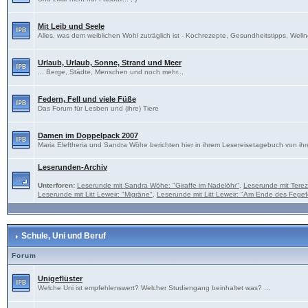
Mit Leib und Seele
Alles, was dem weiblichen Wohl zuträglich ist - Kochrezepte, Gesundheitstipps, Welln
Urlaub, Urlaub, Sonne, Strand und Meer
... Berge, Städte, Menschen und noch mehr...
Federn, Fell und viele Füße
Das Forum für Lesben und (ihre) Tiere
Damen im Doppelpack 2007
Maria Eleftheria und Sandra Wöhe berichten hier in ihrem Lesereisetagebuch von ihr
Leserunden-Archiv
Unterforen:
Leserunde mit Sandra Wöhe: "Giraffe im Nadelöhr"
,
Leserunde mit Tere
Leserunde mit Litt Leweir: "Migräne"
,
Leserunde mit Litt Leweir: "Am Ende des Fegef
Schule, Uni und Beruf
Forum
Unigeflüster
Welche Uni ist empfehlenswert? Welcher Studiengang beinhaltet was? ...