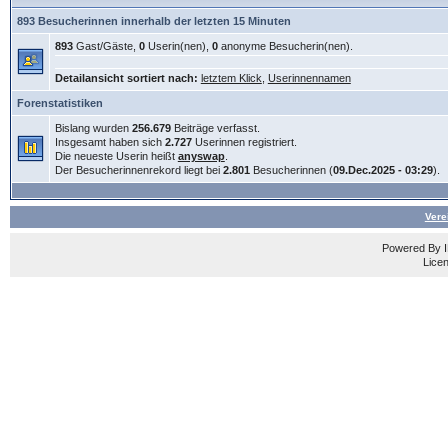
893 Besucherinnen innerhalb der letzten 15 Minuten
893
Gast/Gäste,
0
Userin(nen),
0
anonyme Besucherin(nen).
Detailansicht sortiert nach:
letztem Klick
,
Userinnennamen
Forenstatistiken
Bislang wurden
256.679
Beiträge verfasst.
Insgesamt haben sich
2.727
Userinnen registriert.
Die neueste Userin heißt
anyswap
.
Der Besucherinnenrekord liegt bei
2.801
Besucherinnen (
09.Dec.2025 - 03:29
).
Vere
Powered By
Licen