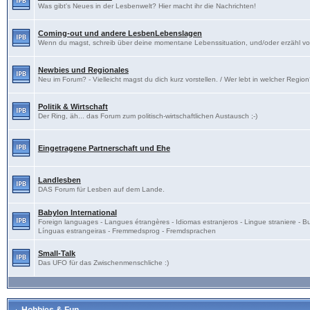
Was gibt's Neues in der Lesbenwelt? Hier macht ihr die Nachrichten!
Coming-out und andere LesbenLebenslagen
Wenn du magst, schreib über deine momentane Lebenssituation, und/oder erzähl v
Newbies und Regionales
Neu im Forum? - Vielleicht magst du dich kurz vorstellen. / Wer lebt in welcher Regio
Politik & Wirtschaft
Der Ring, äh... das Forum zum politisch-wirtschaftlichen Austausch ;-)
Eingetragene Partnerschaft und Ehe
Landlesben
DAS Forum für Lesben auf dem Lande.
Babylon International
Foreign languages - Langues étrangères - Idiomas estranjeros - Lingue straniere - B
Línguas estrangeiras - Fremmedsprog - Fremdsprachen
Small-Talk
Das UFO für das Zwischenmenschliche :)