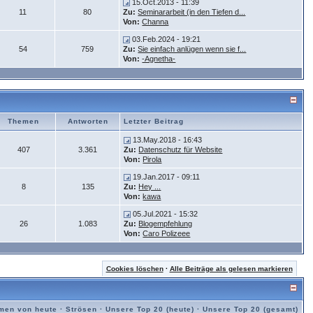
15.Oct.2013 - 11:39
11
80
Zu:
Seminararbeit (in den Tiefen d...
Von:
Channa
03.Feb.2024 - 19:21
54
759
Zu:
Sie einfach anlügen wenn sie f...
Von:
-Agnetha-
Themen
Antworten
Letzter Beitrag
13.May.2018 - 16:43
407
3.361
Zu:
Datenschutz für Website
Von:
Pirola
19.Jan.2017 - 09:11
8
135
Zu:
Hey ...
Von:
kawa
05.Jul.2021 - 15:32
26
1.083
Zu:
Blogempfehlung
Von:
Caro Polizeee
Cookies löschen
·
Alle Beiträge als gelesen markieren
men von heute
·
Strösen
·
Unsere Top 20 (heute)
·
Unsere Top 20 (gesamt)