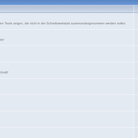
nen Texte zeigen, die nicht in der Schreibwerkstatt auseinandergenommen werden sollen.
xte!
schuld!