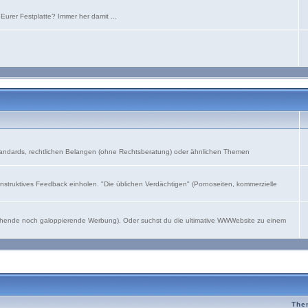
urer Festplatte? Immer her damit ...
andards, rechtlichen Belangen (ohne Rechtsberatung) oder ähnlichen Themen
struktives Feedback einholen. "Die üblichen Verdächtigen" (Pornoseiten, kommerzielle
leichende noch galoppierende Werbung). Oder suchst du die ultimative WWWebsite zu einem
The