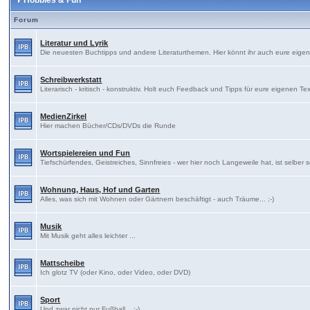
Hobbies & Fun
Forum
Literatur und Lyrik
Die neuesten Buchtipps und andere Literaturthemen. Hier könnt ihr auch eure eige
Schreibwerkstatt
Literarisch - kritisch - konstruktiv. Holt euch Feedback und Tipps für eure eigenen Te
MedienZirkel
Hier machen Bücher/CDs/DVDs die Runde
Wortspielereien und Fun
Tiefschürfendes, Geistreiches, Sinnfreies - wer hier noch Langeweile hat, ist selber 
Wohnung, Haus, Hof und Garten
Alles, was sich mit Wohnen oder Gärtnern beschäftigt - auch Träume... ;-)
Musik
Mit Musik geht alles leichter ...
Mattscheibe
Ich glotz TV (oder Kino, oder Video, oder DVD)
Sport
Und zwar nicht nur Fußball... ;-)