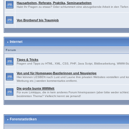
Hausarbeiten, Referate, Praktika, Seminararbeiten
Habt Ihr Fragen zu etwas? Oder schlummert eine abzugebende Arbeit in den Tiefen E
Von Brotberuf bis Traumjob
Internet
Forum
Tipps & Tricks
Fragen und Tipps zu HTML, XML, CSS, PHP, Java Script, Bildbearbeitung, WWW-St
Von und für Homepage-Bastlerinnen und Neugierige
Hier können LESBEN nach Lust und Laune ihre privaten Websites vorstellen und kon
Werbung etc.) werden kommentarlos entfernt.
Die große bunte WWWelt
Für eure Linktipps, die in kein anderes Forum hineinpassen (aber bitte weder sch
bestimmten Thema? Vielleicht kennt sie jemand!
Forenstatistiken