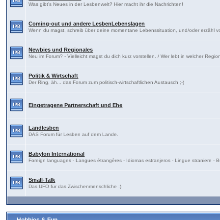
Was gibt's Neues in der Lesbenwelt? Hier macht ihr die Nachrichten!
Coming-out und andere LesbenLebenslagen
Wenn du magst, schreib über deine momentane Lebenssituation, und/oder erzähl 
Newbies und Regionales
Neu im Forum? - Vielleicht magst du dich kurz vorstellen. / Wer lebt in welcher Regi
Politik & Wirtschaft
Der Ring, äh... das Forum zum politisch-wirtschaftlichen Austausch ;-)
Eingetragene Partnerschaft und Ehe
Landlesben
DAS Forum für Lesben auf dem Lande.
Babylon International
Foreign languages - Langues étrangères - Idiomas estranjeros - Lingue straniere 
Small-Talk
Das UFO für das Zwischenmenschliche :)