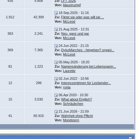
435
5.808
Zu:
LFT 2026
Von:
blaustrumpf
18.Sep.2025 - 11:16
1.912
42.309
Zu:
Flirtet sie oder was will sie ...
Von:
McLeod
21.Aug.2025 - 12:31
363
2.241
Zu:
Neu, ganz und gar
Von:
McLeod
24.Jun.2022 - 21:15
369
7.365
Zu:
DykeMarches - hingehen? organi...
Von:
McLeod
05.May.2025 - 18:20
81
1.223
Zu:
Namensänderung bei Lebenspartn...
Von:
Laurette
02.Jun.2022 - 10:56
12
296
Zu:
Interessentinnen für Lesbendor...
Von:
ronia
06.Apr.2020 - 10:30
15
3.530
Zu:
What about English?
Von:
Schräubchen
21.Jun.2026 - 21:59
41
65.915
Zu:
Wahrheit ohne Pflicht
Von:
Mondstern