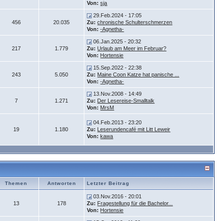
Von:
sja
29.Feb.2024 - 17:05
456
20.035
Zu:
chronische Schulterschmerzen
Von:
-Agnetha-
06.Jan.2025 - 20:32
217
1.779
Zu:
Urlaub am Meer im Februar?
Von:
Hortensie
15.Sep.2022 - 22:38
243
5.050
Zu:
Maine Coon Katze hat panische ...
Von:
-Agnetha-
13.Nov.2008 - 14:49
7
1.271
Zu:
Der Lesereise-Smalltalk
Von:
MrsM
04.Feb.2013 - 23:20
19
1.180
Zu:
Leserundencafé mit Litt Leweir
Von:
kawa
Themen
Antworten
Letzter Beitrag
03.Nov.2016 - 20:01
13
178
Zu:
Fragestellung für die Bachelor...
Von:
Hortensie