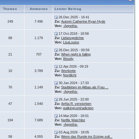
Themen
Antworten
Letzter Beitrag
26.Dec.2025 - 16:41
249
7.496
Zu:
Autorin Catherine Ryan Hyde
Von:
-Agnetha-
17.Oct.2018 - 18:58
68
1.179
Zu:
Liebesgedichte
Von:
LisaLouise
26.Dec.2015 - 00:59
21
707
Zu:
When night is falling
Von:
Woody
12.Apr.2026 - 09:19
10
3.789
Zu:
Wortkette
Von:
Nordlicht
30.Jan.2024 - 17:33
76
1.149
Zu:
Stadtleben im Altbau als Frau ...
Von:
-Agnetha-
26.Jun.2025 - 22:00
47
1.540
Zu:
AnNa R. verstorben
Von:
walkingcontradiction
14.Mar.2026 - 18:01
194
7.689
Zu:
Netflix Watchlist
Von:
-Agnetha-
03.Aug.2026 - 18:05
58
4.555
Zu:
Wenn das Runde ins Eckige soll...