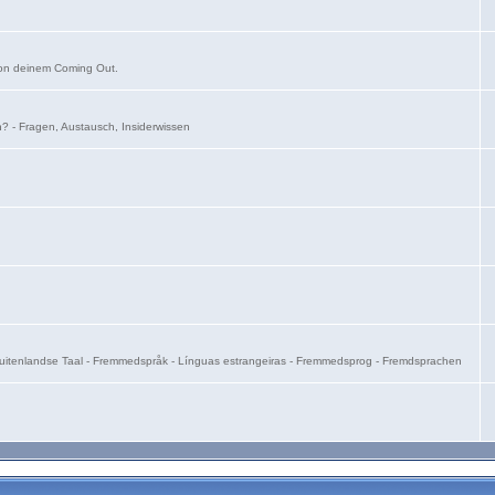
von deinem Coming Out.
on? - Fragen, Austausch, Insiderwissen
- Buitenlandse Taal - Fremmedspråk - Línguas estrangeiras - Fremmedsprog - Fremdsprachen