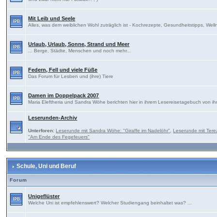
Mit Leib und Seele
Alles, was dem weiblichen Wohl zuträglich ist - Kochrezepte, Gesundheitstipps, Well
Urlaub, Urlaub, Sonne, Strand und Meer
... Berge, Städte, Menschen und noch mehr...
Federn, Fell und viele Füße
Das Forum für Lesben und (ihre) Tiere
Damen im Doppelpack 2007
Maria Eleftheria und Sandra Wöhe berichten hier in ihrem Lesereisetagebuch von ih
Leserunden-Archiv
Unterforen:
Leserunde mit Sandra Wöhe: "Giraffe im Nadelöhr"
,
Leserunde mit Tere
"Am Ende des Fegefeuers"
Schule, Uni und Beruf
Forum
Unigeflüster
Welche Uni ist empfehlenswert? Welcher Studiengang beinhaltet was? ...