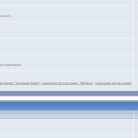
ness etc.
ren Erlebnissen
za Vanek: "Schwarze Seide"
,
Leserunde mit Litt Leweir: "Migräne"
,
Leserunde mit Litt Leweir: