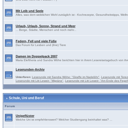
Mit Leib und Seele
Alles, was dem weiblichen Wohl zuträglich ist - Kochrezepte, Gesundheitstipps, Welln
Urlaub, Urlaub, Sonne, Strand und Meer
... Berge, Städte, Menschen und noch mehr...
Federn, Fell und viele Füße
Das Forum für Lesben und (ihre) Tiere
Damen im Doppelpack 2007
Maria Eleftheria und Sandra Wöhe berichten hier in ihrem Lesereisetagebuch von ihr
Leserunden-Archiv
Unterforen:
Leserunde mit Sandra Wöhe: "Giraffe im Nadelöhr"
,
Leserunde mit Tere
Leserunde mit Litt Leweir: "Migräne"
,
Leserunde mit Litt Leweir: "Am Ende des Fegef
Schule, Uni und Beruf
Forum
Unigeflüster
Welche Uni ist empfehlenswert? Welcher Studiengang beinhaltet was? ...