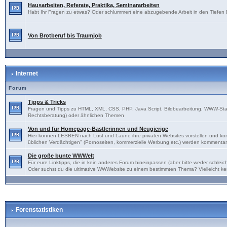
Hausarbeiten, Referate, Praktika, Seminararbeiten
Habt Ihr Fragen zu etwas? Oder schlummert eine abzugebende Arbeit in den Tiefen Eu
Von Brotberuf bis Traumjob
Internet
Forum
Tipps & Tricks
Fragen und Tipps zu HTML, XML, CSS, PHP, Java Script, Bildbearbeitung, WWW-Sta
Rechtsberatung) oder ähnlichen Themen
Von und für Homepage-Bastlerinnen und Neugierige
Hier können LESBEN nach Lust und Laune ihre privaten Websites vorstellen und kon
üblichen Verdächtigen" (Pornoseiten, kommerzielle Werbung etc.) werden kommentarl
Die große bunte WWWelt
Für eure Linktipps, die in kein anderes Forum hineinpassen (aber bitte weder schl
Oder suchst du die ultimative WWWebsite zu einem bestimmten Thema? Vielleicht ke
Forenstatistiken