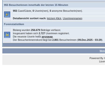
955 Besucherinnen innerhalb der letzten 15 Minuten
955
Gast/Gäste,
0
Userin(nen),
0
anonyme Besucherin(nen).
Detailansicht sortiert nach:
letztem Klick
,
Userinnennamen
Forenstatistiken
Bislang wurden
256.679
Beiträge verfasst.
Insgesamt haben sich
2.727
Userinnen registriert.
Die neueste Userin heißt
anyswap
.
Der Besucherinnenrekord liegt bei
2.801
Besucherinnen (
09.Dec.2025 - 03:29
).
Vere
Powered By
Licen