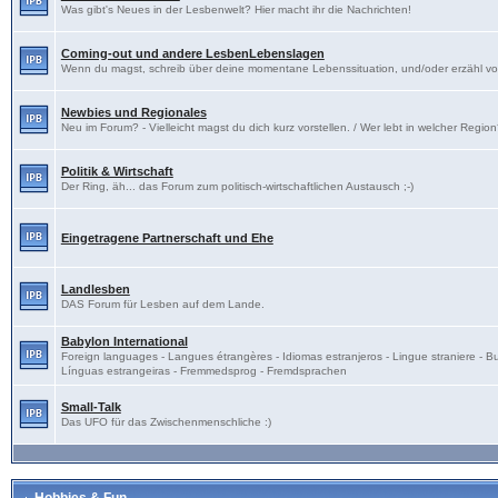
Was gibt's Neues in der Lesbenwelt? Hier macht ihr die Nachrichten!
Coming-out und andere LesbenLebenslagen
Wenn du magst, schreib über deine momentane Lebenssituation, und/oder erzähl v
Newbies und Regionales
Neu im Forum? - Vielleicht magst du dich kurz vorstellen. / Wer lebt in welcher Regio
Politik & Wirtschaft
Der Ring, äh... das Forum zum politisch-wirtschaftlichen Austausch ;-)
Eingetragene Partnerschaft und Ehe
Landlesben
DAS Forum für Lesben auf dem Lande.
Babylon International
Foreign languages - Langues étrangères - Idiomas estranjeros - Lingue straniere - B
Línguas estrangeiras - Fremmedsprog - Fremdsprachen
Small-Talk
Das UFO für das Zwischenmenschliche :)