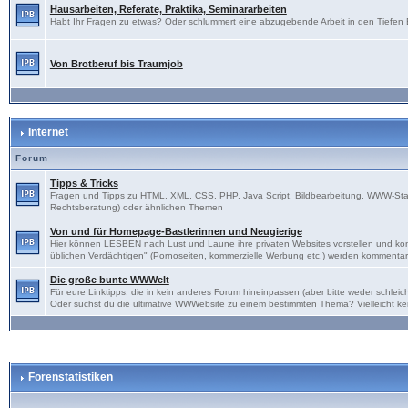
Hausarbeiten, Referate, Praktika, Seminararbeiten
Habt Ihr Fragen zu etwas? Oder schlummert eine abzugebende Arbeit in den Tiefen Eu
Von Brotberuf bis Traumjob
Internet
Forum
Tipps & Tricks
Fragen und Tipps zu HTML, XML, CSS, PHP, Java Script, Bildbearbeitung, WWW-Sta
Rechtsberatung) oder ähnlichen Themen
Von und für Homepage-Bastlerinnen und Neugierige
Hier können LESBEN nach Lust und Laune ihre privaten Websites vorstellen und kon
üblichen Verdächtigen" (Pornoseiten, kommerzielle Werbung etc.) werden kommentarl
Die große bunte WWWelt
Für eure Linktipps, die in kein anderes Forum hineinpassen (aber bitte weder schl
Oder suchst du die ultimative WWWebsite zu einem bestimmten Thema? Vielleicht ke
Forenstatistiken