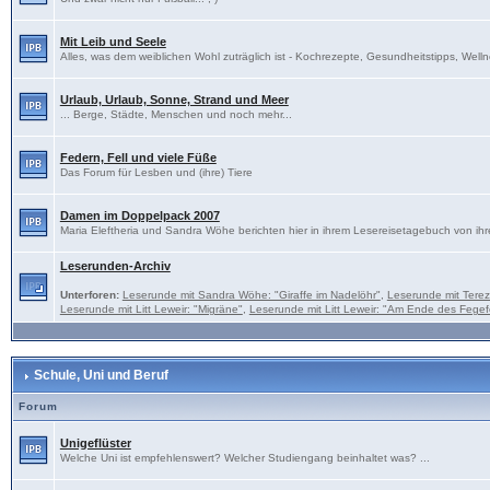
Mit Leib und Seele
Alles, was dem weiblichen Wohl zuträglich ist - Kochrezepte, Gesundheitstipps, Welln
Urlaub, Urlaub, Sonne, Strand und Meer
... Berge, Städte, Menschen und noch mehr...
Federn, Fell und viele Füße
Das Forum für Lesben und (ihre) Tiere
Damen im Doppelpack 2007
Maria Eleftheria und Sandra Wöhe berichten hier in ihrem Lesereisetagebuch von ihr
Leserunden-Archiv
Unterforen:
Leserunde mit Sandra Wöhe: "Giraffe im Nadelöhr"
,
Leserunde mit Tere
Leserunde mit Litt Leweir: "Migräne"
,
Leserunde mit Litt Leweir: "Am Ende des Fegef
Schule, Uni und Beruf
Forum
Unigeflüster
Welche Uni ist empfehlenswert? Welcher Studiengang beinhaltet was? ...