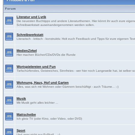
Hobbies & Fun
Forum
Literatur und Lyrik
Die neuesten Buchtipps und andere Literaturthemen. Hier könnt ihr auch eure eigenen
Schreibwerkstatt auseinandergenommen werden sollen.
Schreibwerkstatt
Literarisch - kritisch - konstruktiv. Holt euch Feedback und Tipps für eure eigenen Tex
MedienZirkel
Hier machen Bücher/CDs/DVDs die Runde
Wortspielereien und Fun
Tiefschürfendes, Geistreiches, Sinnfreies - wer hier noch Langeweile hat, ist selber s
Wohnung, Haus, Hof und Garten
Alles, was sich mit Wohnen oder Gärtnern beschäftigt - auch Träume... ;-)
Musik
Mit Musik geht alles leichter ...
Mattscheibe
Ich glotz TV (oder Kino, oder Video, oder DVD)
Sport
Und zwar nicht nur Fußball... ;-)