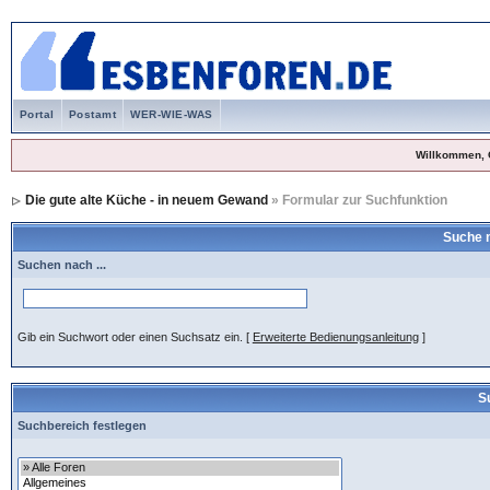
Portal
Postamt
WER-WIE-WAS
Willkommen, 
Die gute alte Küche - in neuem Gewand
» Formular zur Suchfunktion
Suche 
Suchen nach ...
Gib ein Suchwort oder einen Suchsatz ein.
[
Erweiterte Bedienungsanleitung
]
S
Suchbereich festlegen