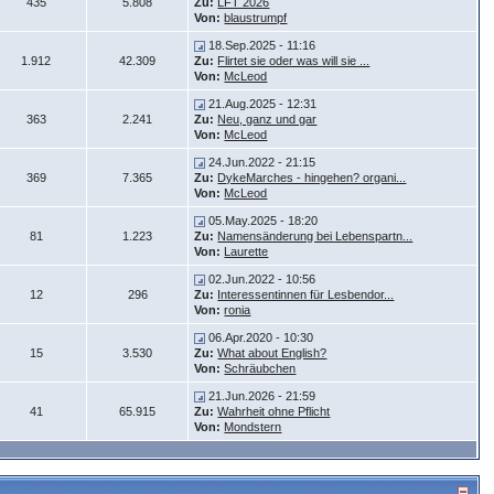
435
5.808
Zu:
LFT 2026
Von:
blaustrumpf
18.Sep.2025 - 11:16
1.912
42.309
Zu:
Flirtet sie oder was will sie ...
Von:
McLeod
21.Aug.2025 - 12:31
363
2.241
Zu:
Neu, ganz und gar
Von:
McLeod
24.Jun.2022 - 21:15
369
7.365
Zu:
DykeMarches - hingehen? organi...
Von:
McLeod
05.May.2025 - 18:20
81
1.223
Zu:
Namensänderung bei Lebenspartn...
Von:
Laurette
02.Jun.2022 - 10:56
12
296
Zu:
Interessentinnen für Lesbendor...
Von:
ronia
06.Apr.2020 - 10:30
15
3.530
Zu:
What about English?
Von:
Schräubchen
21.Jun.2026 - 21:59
41
65.915
Zu:
Wahrheit ohne Pflicht
Von:
Mondstern