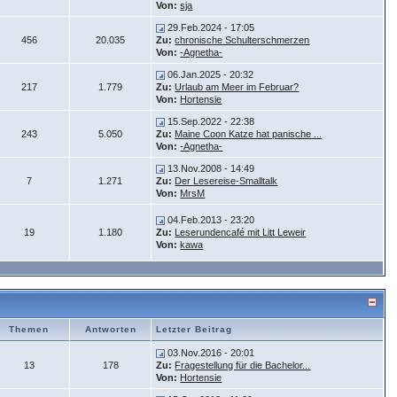
Von:
sja
29.Feb.2024 - 17:05
456
20.035
Zu:
chronische Schulterschmerzen
Von:
-Agnetha-
06.Jan.2025 - 20:32
217
1.779
Zu:
Urlaub am Meer im Februar?
Von:
Hortensie
15.Sep.2022 - 22:38
243
5.050
Zu:
Maine Coon Katze hat panische ...
Von:
-Agnetha-
13.Nov.2008 - 14:49
7
1.271
Zu:
Der Lesereise-Smalltalk
Von:
MrsM
04.Feb.2013 - 23:20
19
1.180
Zu:
Leserundencafé mit Litt Leweir
Von:
kawa
Themen
Antworten
Letzter Beitrag
03.Nov.2016 - 20:01
13
178
Zu:
Fragestellung für die Bachelor...
Von:
Hortensie