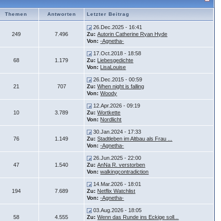
Themen
Antworten
Letzter Beitrag
26.Dec.2025 - 16:41
249
7.496
Zu:
Autorin Catherine Ryan Hyde
Von:
-Agnetha-
17.Oct.2018 - 18:58
68
1.179
Zu:
Liebesgedichte
Von:
LisaLouise
26.Dec.2015 - 00:59
21
707
Zu:
When night is falling
Von:
Woody
12.Apr.2026 - 09:19
10
3.789
Zu:
Wortkette
Von:
Nordlicht
30.Jan.2024 - 17:33
76
1.149
Zu:
Stadtleben im Altbau als Frau ...
Von:
-Agnetha-
26.Jun.2025 - 22:00
47
1.540
Zu:
AnNa R. verstorben
Von:
walkingcontradiction
14.Mar.2026 - 18:01
194
7.689
Zu:
Netflix Watchlist
Von:
-Agnetha-
03.Aug.2026 - 18:05
58
4.555
Zu:
Wenn das Runde ins Eckige soll...