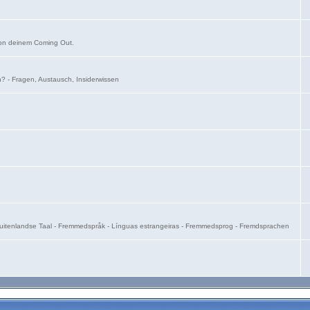
von deinem Coming Out.
on? - Fragen, Austausch, Insiderwissen
- Buitenlandse Taal - Fremmedspråk - Línguas estrangeiras - Fremmedsprog - Fremdsprachen