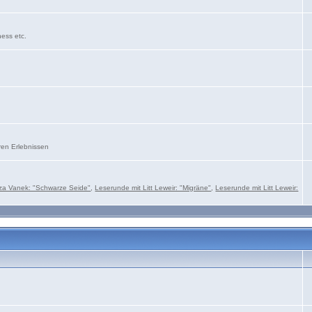
ness etc.
ren Erlebnissen
za Vanek: "Schwarze Seide"
,
Leserunde mit Litt Leweir: "Migräne"
,
Leserunde mit Litt Leweir: