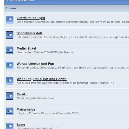
Hobbies & Fun
Forum
Literatur und Lyrik
Die neuesten Buchtipps und andere Literaturthemen. Hier könnt ihr auch eure eige
Schreibwerkstatt
Literarisch - kritisch - konstruktiv. Holt euch Feedback und Tipps für eure eigenen Te
MedienZirkel
Hier machen Bücher/CDs/DVDs die Runde
Wortspielereien und Fun
Tiefschürfendes, Geistreiches, Sinnfreies - wer hier noch Langeweile hat, ist selber 
Wohnung, Haus, Hof und Garten
Alles, was sich mit Wohnen oder Gärtnern beschäftigt - auch Träume... ;-)
Musik
Mit Musik geht alles leichter ...
Mattscheibe
Ich glotz TV (oder Kino, oder Video, oder DVD)
Sport
Und zwar nicht nur Fußball... ;-)