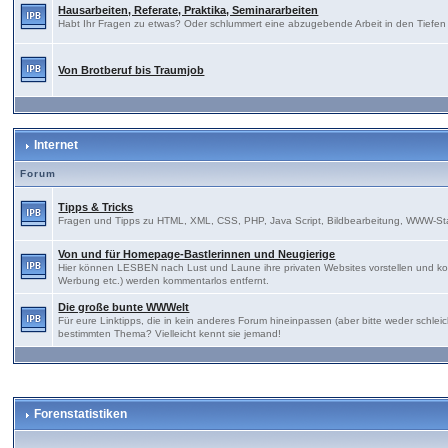
Hausarbeiten, Referate, Praktika, Seminararbeiten
Habt Ihr Fragen zu etwas? Oder schlummert eine abzugebende Arbeit in den Tiefen E
Von Brotberuf bis Traumjob
Internet
Forum
Tipps & Tricks
Fragen und Tipps zu HTML, XML, CSS, PHP, Java Script, Bildbearbeitung, WWW-St
Von und für Homepage-Bastlerinnen und Neugierige
Hier können LESBEN nach Lust und Laune ihre privaten Websites vorstellen und kon
Werbung etc.) werden kommentarlos entfernt.
Die große bunte WWWelt
Für eure Linktipps, die in kein anderes Forum hineinpassen (aber bitte weder sch
bestimmten Thema? Vielleicht kennt sie jemand!
Forenstatistiken