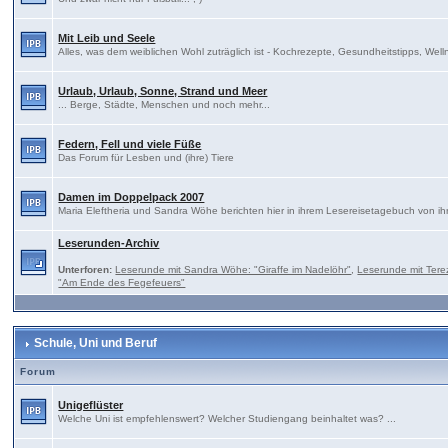
Mit Leib und Seele
Alles, was dem weiblichen Wohl zuträglich ist - Kochrezepte, Gesundheitstipps, Well
Urlaub, Urlaub, Sonne, Strand und Meer
... Berge, Städte, Menschen und noch mehr...
Federn, Fell und viele Füße
Das Forum für Lesben und (ihre) Tiere
Damen im Doppelpack 2007
Maria Eleftheria und Sandra Wöhe berichten hier in ihrem Lesereisetagebuch von ih
Leserunden-Archiv
Unterforen:
Leserunde mit Sandra Wöhe: "Giraffe im Nadelöhr"
,
Leserunde mit Tere
"Am Ende des Fegefeuers"
Schule, Uni und Beruf
Forum
Unigeflüster
Welche Uni ist empfehlenswert? Welcher Studiengang beinhaltet was? ...