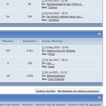
15.Oct.2013 - 11:39
11
80
Zu:
Seminararbeit (in den Tiefen d...
Von:
Channa
03.Feb.2024 - 19:21
54
759
Zu:
Sie einfach anlügen wenn sie f...
Von:
-Agnetha-
Themen
Antworten
Letzter Beitrag
13.May.2018 - 16:43
407
3.361
Zu:
Datenschutz für Website
Von:
Pirola
19.Jan.2017 - 09:11
8
135
Zu:
Hey ...
Von:
kawa
05.Jul.2021 - 15:32
26
1.083
Zu:
Blogempfehlung
Von:
Caro Polizeee
Cookies löschen
·
Alle Beiträge als gelesen markieren
men von heute
·
Strösen
·
Unsere Top 20 (heute)
·
Unsere Top 20 (gesamt)