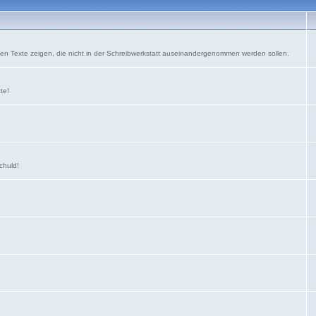
nen Texte zeigen, die nicht in der Schreibwerkstatt auseinandergenommen werden sollen.
xte!
schuld!