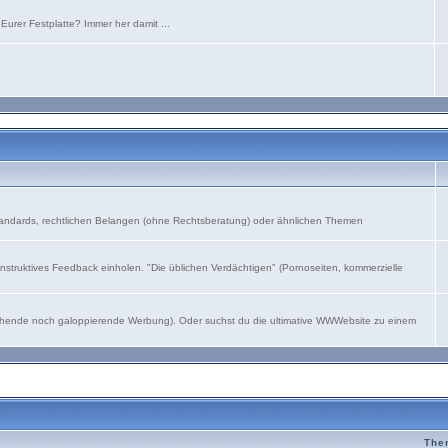
urer Festplatte? Immer her damit ...
andards, rechtlichen Belangen (ohne Rechtsberatung) oder ähnlichen Themen
struktives Feedback einholen. "Die üblichen Verdächtigen" (Pornoseiten, kommerzielle
leichende noch galoppierende Werbung). Oder suchst du die ultimative WWWebsite zu einem
The