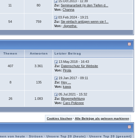
15.Oct.2013 - 11:39
11
80
Zu:
Seminararbeit (in den Tiefen d...
Von:
Channa
03.Feb.2024 - 19:21
54
759
Zu:
Sie einfach anlügen wenn sie f...
Von:
-Agnetha-
Themen
Antworten
Letzter Beitrag
13.May.2018 - 16:43
407
3.361
Zu:
Datenschutz für Website
Von:
Pirola
19.Jan.2017 - 09:11
8
135
Zu:
Hey ...
Von:
kawa
05.Jul.2021 - 15:32
26
1.083
Zu:
Blogempfehlung
Von:
Caro Polizeee
Cookies löschen
·
Alle Beiträge als gelesen markieren
men von heute
·
Strösen
·
Unsere Top 20 (heute)
·
Unsere Top 20 (gesamt)