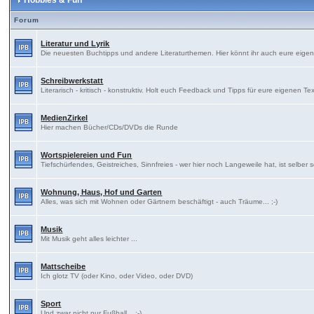
Hobbies & Fun
Forum
Literatur und Lyrik
Die neuesten Buchtipps und andere Literaturthemen. Hier könnt ihr auch eure eige
Schreibwerkstatt
Literarisch - kritisch - konstruktiv. Holt euch Feedback und Tipps für eure eigenen Te
MedienZirkel
Hier machen Bücher/CDs/DVDs die Runde
Wortspielereien und Fun
Tiefschürfendes, Geistreiches, Sinnfreies - wer hier noch Langeweile hat, ist selber 
Wohnung, Haus, Hof und Garten
Alles, was sich mit Wohnen oder Gärtnern beschäftigt - auch Träume... ;-)
Musik
Mit Musik geht alles leichter ...
Mattscheibe
Ich glotz TV (oder Kino, oder Video, oder DVD)
Sport
Und zwar nicht nur Fußball... ;-)