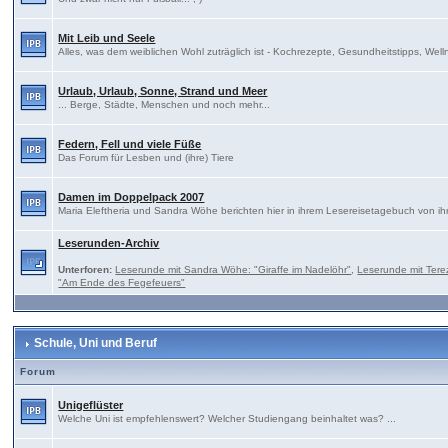
Mit Leib und Seele
Alles, was dem weiblichen Wohl zuträglich ist - Kochrezepte, Gesundheitstipps, Well
Urlaub, Urlaub, Sonne, Strand und Meer
... Berge, Städte, Menschen und noch mehr...
Federn, Fell und viele Füße
Das Forum für Lesben und (ihre) Tiere
Damen im Doppelpack 2007
Maria Eleftheria und Sandra Wöhe berichten hier in ihrem Lesereisetagebuch von ih
Leserunden-Archiv
Unterforen:
Leserunde mit Sandra Wöhe: "Giraffe im Nadelöhr"
,
Leserunde mit Tere
"Am Ende des Fegefeuers"
Schule, Uni und Beruf
Forum
Unigeflüster
Welche Uni ist empfehlenswert? Welcher Studiengang beinhaltet was? ...