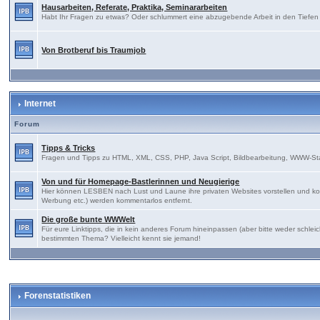
Hausarbeiten, Referate, Praktika, Seminararbeiten
Habt Ihr Fragen zu etwas? Oder schlummert eine abzugebende Arbeit in den Tiefen E
Von Brotberuf bis Traumjob
Internet
Forum
Tipps & Tricks
Fragen und Tipps zu HTML, XML, CSS, PHP, Java Script, Bildbearbeitung, WWW-St
Von und für Homepage-Bastlerinnen und Neugierige
Hier können LESBEN nach Lust und Laune ihre privaten Websites vorstellen und kon
Werbung etc.) werden kommentarlos entfernt.
Die große bunte WWWelt
Für eure Linktipps, die in kein anderes Forum hineinpassen (aber bitte weder sch
bestimmten Thema? Vielleicht kennt sie jemand!
Forenstatistiken