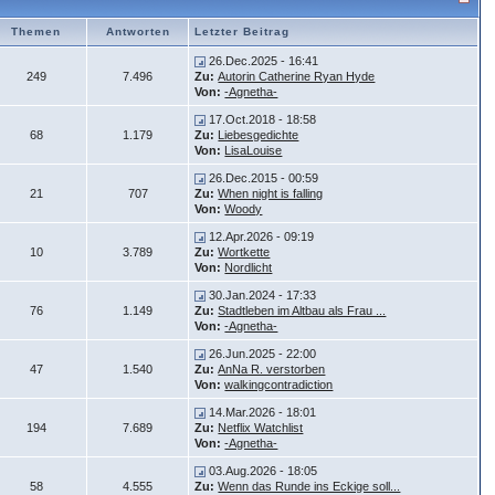
Themen
Antworten
Letzter Beitrag
26.Dec.2025 - 16:41
249
7.496
Zu:
Autorin Catherine Ryan Hyde
Von:
-Agnetha-
17.Oct.2018 - 18:58
68
1.179
Zu:
Liebesgedichte
Von:
LisaLouise
26.Dec.2015 - 00:59
21
707
Zu:
When night is falling
Von:
Woody
12.Apr.2026 - 09:19
10
3.789
Zu:
Wortkette
Von:
Nordlicht
30.Jan.2024 - 17:33
76
1.149
Zu:
Stadtleben im Altbau als Frau ...
Von:
-Agnetha-
26.Jun.2025 - 22:00
47
1.540
Zu:
AnNa R. verstorben
Von:
walkingcontradiction
14.Mar.2026 - 18:01
194
7.689
Zu:
Netflix Watchlist
Von:
-Agnetha-
03.Aug.2026 - 18:05
58
4.555
Zu:
Wenn das Runde ins Eckige soll...