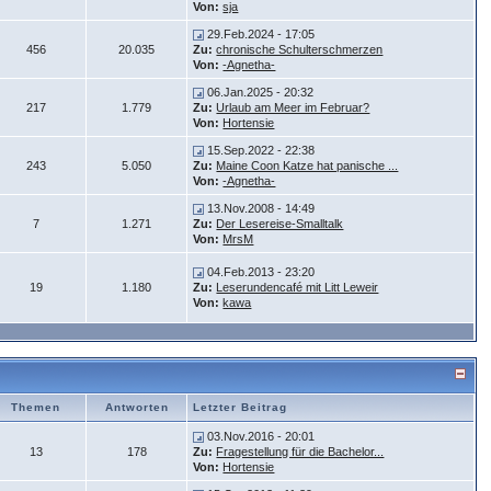
Von:
sja
29.Feb.2024 - 17:05
456
20.035
Zu:
chronische Schulterschmerzen
Von:
-Agnetha-
06.Jan.2025 - 20:32
217
1.779
Zu:
Urlaub am Meer im Februar?
Von:
Hortensie
15.Sep.2022 - 22:38
243
5.050
Zu:
Maine Coon Katze hat panische ...
Von:
-Agnetha-
13.Nov.2008 - 14:49
7
1.271
Zu:
Der Lesereise-Smalltalk
Von:
MrsM
04.Feb.2013 - 23:20
19
1.180
Zu:
Leserundencafé mit Litt Leweir
Von:
kawa
Themen
Antworten
Letzter Beitrag
03.Nov.2016 - 20:01
13
178
Zu:
Fragestellung für die Bachelor...
Von:
Hortensie