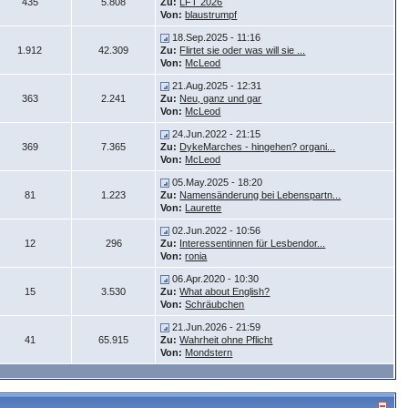
435
5.808
Zu:
LFT 2026
Von:
blaustrumpf
18.Sep.2025 - 11:16
1.912
42.309
Zu:
Flirtet sie oder was will sie ...
Von:
McLeod
21.Aug.2025 - 12:31
363
2.241
Zu:
Neu, ganz und gar
Von:
McLeod
24.Jun.2022 - 21:15
369
7.365
Zu:
DykeMarches - hingehen? organi...
Von:
McLeod
05.May.2025 - 18:20
81
1.223
Zu:
Namensänderung bei Lebenspartn...
Von:
Laurette
02.Jun.2022 - 10:56
12
296
Zu:
Interessentinnen für Lesbendor...
Von:
ronia
06.Apr.2020 - 10:30
15
3.530
Zu:
What about English?
Von:
Schräubchen
21.Jun.2026 - 21:59
41
65.915
Zu:
Wahrheit ohne Pflicht
Von:
Mondstern