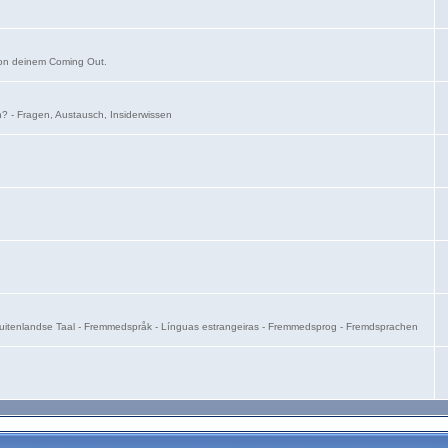
von deinem Coming Out.
on? - Fragen, Austausch, Insiderwissen
- Buitenlandse Taal - Fremmedspråk - Línguas estrangeiras - Fremmedsprog - Fremdsprachen