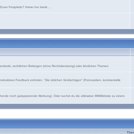
urer Festplatte? Immer her damit ...
andards, rechtlichen Belangen (ohne Rechtsberatung) oder ähnlichen Themen
struktives Feedback einholen. "Die üblichen Verdächtigen" (Pornoseiten, kommerzielle
leichende noch galoppierende Werbung). Oder suchst du die ultimative WWWebsite zu einem
The