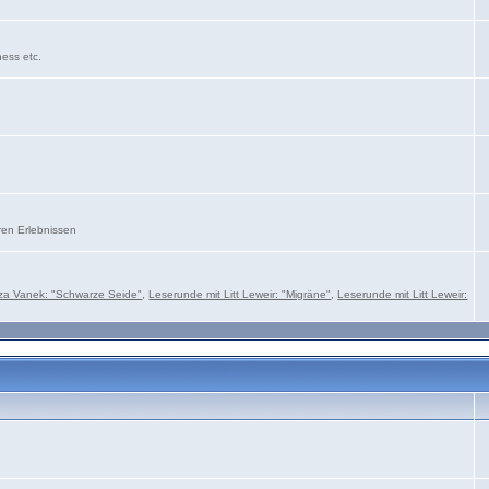
ness etc.
ren Erlebnissen
za Vanek: "Schwarze Seide"
,
Leserunde mit Litt Leweir: "Migräne"
,
Leserunde mit Litt Leweir: