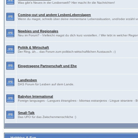
Was gibt's Neues in der Lesbenwelt? Hier macht ihr die Nachrichten!
Coming-out und andere LesbenLebenslagen
Wenn du magst, schreib über deine momentane Lebenssituation, und/oder erzähl 
Newbies und Regionales
Neu im Forum? - Vielleicht magst du dich kurz vorstellen. / Wer lebt in welcher Regi
Politik & Wirtschaft
Der Ring, äh... das Forum zum politisch-wirtschaftlichen Austausch ;-)
Eingetragene Partnerschaft und Ehe
Landlesben
DAS Forum für Lesben auf dem Lande.
Babylon International
Foreign languages - Langues étrangères - Idiomas estranjeros - Lingue straniere 
Small-Talk
Das UFO für das Zwischenmenschliche :)