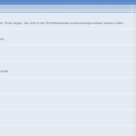
nen Texte zeigen, die nicht in der Schreibwerkstatt auseinandergenommen werden sollen.
xte!
schuld!