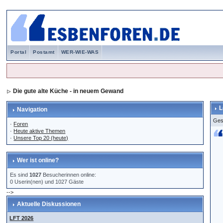
Portal
Postamt
WER-WIE-WAS
Die gute alte Küche - in neuem Gewand
L
Navigation
Ges
·
Foren
·
Heute aktive Themen
·
Unsere Top 20 (heute)
Wer ist online?
Es sind
1027
Besucherinnen online:
0 Userin(nen) und 1027 Gäste
-->
Aktuelle Diskussionen
LFT 2026