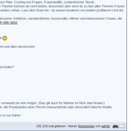
seinen Platz: Coming-out-Fragen, Frauenpolitik, Lesbenbücher, Musik,
chen Themen können wir nicht leisten. Ansonsten aber wirst du zu fast allen Themen Frauen
 anders sehen. Lass dich drauf ein - du kannst bestimmt von beiden profitieren! Und der
ossener, fröhlicher, nachdenklicher, humorvoller, offener und interessierter Frauen, die
ER-WIE-WAS
rt
rennt und alles dazwischen
en Keller?
er verwandt sie sein mögen. (Das gilt auch für Männer im Nick oder Avatar.)
 die Privatsphäre einer Person missachtende oder wissentlich falsche Inhalte
en zu tun haben
191.215 mal gelesen - letzter
Kommentar
von
admin