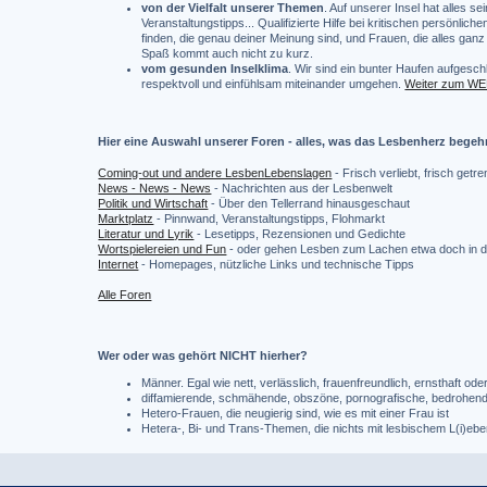
von der Vielfalt unserer Themen
. Auf unserer Insel hat alles 
Veranstaltungstipps... Qualifizierte Hilfe bei kritischen persönli
finden, die genau deiner Meinung sind, und Frauen, die alles ganz
Spaß kommt auch nicht zu kurz.
vom gesunden Inselklima
. Wir sind ein bunter Haufen aufgeschl
respektvoll und einfühlsam miteinander umgehen.
Weiter zum W
Hier eine Auswahl unserer Foren - alles, was das Lesbenherz begeh
Coming-out und andere LesbenLebenslagen
- Frisch verliebt, frisch get
News - News - News
- Nachrichten aus der Lesbenwelt
Politik und Wirtschaft
- Über den Tellerrand hinausgeschaut
Marktplatz
- Pinnwand, Veranstaltungstipps, Flohmarkt
Literatur und Lyrik
- Lesetipps, Rezensionen und Gedichte
Wortspielereien und Fun
- oder gehen Lesben zum Lachen etwa doch in d
Internet
- Homepages, nützliche Links und technische Tipps
Alle Foren
Wer oder was gehört NICHT hierher?
Männer. Egal wie nett, verlässlich, frauenfreundlich, ernsthaft od
diffamierende, schmähende, obszöne, pornografische, bedrohende,
Hetero-Frauen, die neugierig sind, wie es mit einer Frau ist
Hetera-, Bi- und Trans-Themen, die nichts mit lesbischem L(i)eb