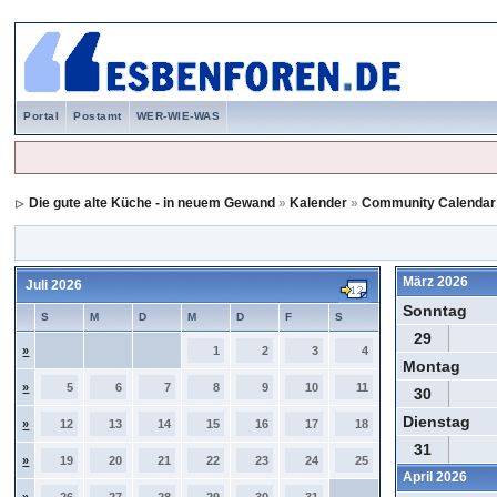
Portal
Postamt
WER-WIE-WAS
Die gute alte Küche - in neuem Gewand
»
Kalender
»
Community Calendar
März 2026
Juli 2026
Sonntag
S
M
D
M
D
F
S
29
»
1
2
3
4
Montag
»
5
6
7
8
9
10
11
30
Dienstag
»
12
13
14
15
16
17
18
31
»
19
20
21
22
23
24
25
April 2026