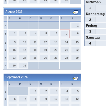
»
26
27
28
29
30
31
Mittwoch
1
August 2026
Donnerstag
S
M
D
M
D
F
S
2
Freitag
»
1
3
2
3
4
5
6
8
»
7
Samstag
»
9
10
11
12
13
14
15
4
»
16
17
18
19
20
21
22
»
23
24
25
26
27
28
29
»
30
31
September 2026
S
M
D
M
D
F
S
»
1
2
3
4
5
»
6
7
8
9
10
11
12