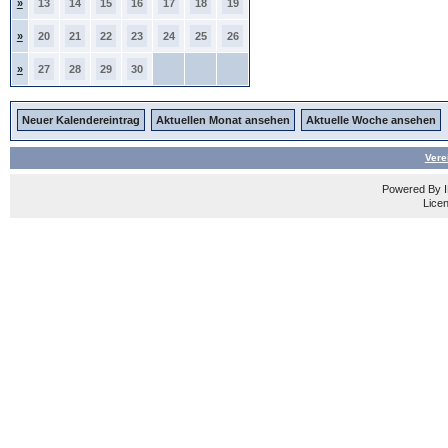
»
13
14
15
16
17
18
19
»
20
21
22
23
24
25
26
»
27
28
29
30
Neuer Kalendereintrag
Aktuellen Monat ansehen
Aktuelle Woche ansehen
Vere
Powered By
Licen