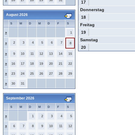
»
26
27
28
29
30
31
17
Donnerstag
August 2026
18
S
M
D
M
D
F
S
Freitag
19
»
1
Samstag
2
3
4
5
6
7
»
8
20
»
9
10
11
12
13
14
15
»
16
17
18
19
20
21
22
»
23
24
25
26
27
28
29
»
30
31
September 2026
S
M
D
M
D
F
S
»
1
2
3
4
5
»
6
7
8
9
10
11
12