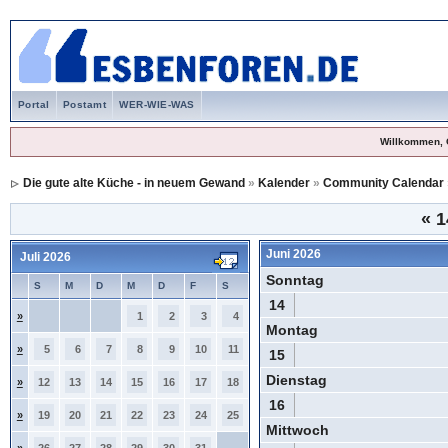
Portal
Postamt
WER-WIE-WAS
Willkommen, 
Die gute alte Küche - in neuem Gewand
»
Kalender
»
Community Calendar
«
1
Juni 2026
Juli 2026
Sonntag
S
M
D
M
D
F
S
14
»
1
2
3
4
Montag
»
5
6
7
8
9
10
11
15
Dienstag
»
12
13
14
15
16
17
18
16
»
19
20
21
22
23
24
25
Mittwoch