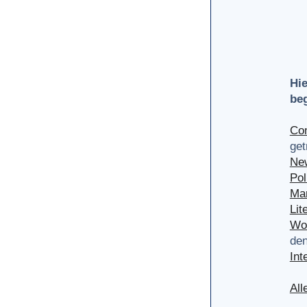
Hie
be
Com
get
Ne
Pol
Mar
Lit
Wor
den
Int
All