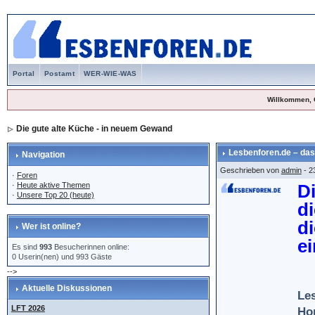
Portal
Postamt
WER-WIE-WAS
Willkommen, 
Die gute alte Küche - in neuem Gewand
Lesbenforen.de – das
Navigation
Geschrieben von
admin
- 2
·
Foren
·
Heute aktive Themen
D
·
Unsere Top 20 (heute)
d
d
Wer ist online?
e
Es sind
993
Besucherinnen online:
0 Userin(nen) und 993 Gäste
-->
Aktuelle Diskussionen
Les
LFT 2026
Ho