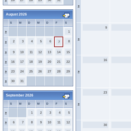
»
26
27
28
29
30
31
»
August 2026
S
M
D
M
D
F
S
9
»
1
»
2
3
4
5
6
8
»
7
»
9
10
11
12
13
14
15
16
»
16
17
18
19
20
21
22
»
23
24
25
26
27
28
29
»
»
30
31
23
September 2026
S
M
D
M
D
F
S
»
»
1
2
3
4
5
»
6
7
8
9
10
11
12
30