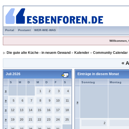
Portal
Postamt
WER-WIE-WAS
Willkommen, 
Die gute alte Küche - in neuem Gewand
»
Kalender
»
Community Calendar
«
A
Juli 2026
Einträge in diesem Monat
S
M
D
M
D
F
S
Sonntag
Montag
»
1
2
3
4
»
5
6
7
8
9
10
11
»
»
12
13
14
15
16
17
18
»
19
20
21
22
23
24
25
2