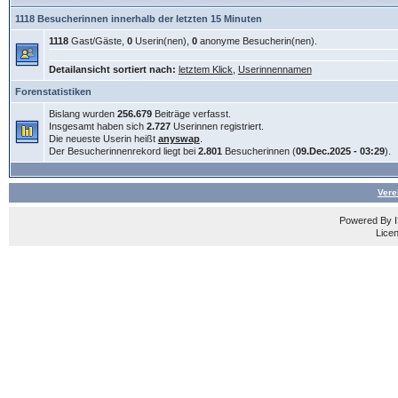
1118 Besucherinnen innerhalb der letzten 15 Minuten
1118
Gast/Gäste,
0
Userin(nen),
0
anonyme Besucherin(nen).
Detailansicht sortiert nach:
letztem Klick
,
Userinnennamen
Forenstatistiken
Bislang wurden
256.679
Beiträge verfasst.
Insgesamt haben sich
2.727
Userinnen registriert.
Die neueste Userin heißt
anyswap
.
Der Besucherinnenrekord liegt bei
2.801
Besucherinnen (
09.Dec.2025 - 03:29
).
Vere
Powered By
Licen