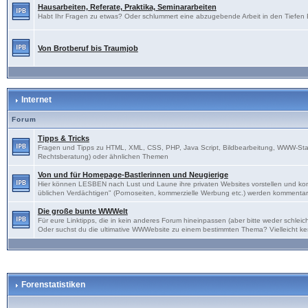
Hausarbeiten, Referate, Praktika, Seminararbeiten
Habt Ihr Fragen zu etwas? Oder schlummert eine abzugebende Arbeit in den Tiefen Eu
Von Brotberuf bis Traumjob
Internet
Forum
Tipps & Tricks
Fragen und Tipps zu HTML, XML, CSS, PHP, Java Script, Bildbearbeitung, WWW-Sta
Rechtsberatung) oder ähnlichen Themen
Von und für Homepage-Bastlerinnen und Neugierige
Hier können LESBEN nach Lust und Laune ihre privaten Websites vorstellen und kon
üblichen Verdächtigen" (Pornoseiten, kommerzielle Werbung etc.) werden kommentarl
Die große bunte WWWelt
Für eure Linktipps, die in kein anderes Forum hineinpassen (aber bitte weder schl
Oder suchst du die ultimative WWWebsite zu einem bestimmten Thema? Vielleicht ke
Forenstatistiken