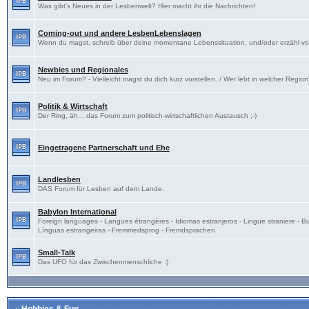
Was gibt's Neues in der Lesbenwelt? Hier macht ihr die Nachrichten!
Coming-out und andere LesbenLebenslagen
Wenn du magst, schreib über deine momentane Lebenssituation, und/oder erzähl v
Newbies und Regionales
Neu im Forum? - Vielleicht magst du dich kurz vorstellen. / Wer lebt in welcher Regio
Politik & Wirtschaft
Der Ring, äh... das Forum zum politisch-wirtschaftlichen Austausch ;-)
Eingetragene Partnerschaft und Ehe
Landlesben
DAS Forum für Lesben auf dem Lande.
Babylon International
Foreign languages - Langues étrangères - Idiomas estranjeros - Lingue straniere - B
Línguas estrangeiras - Fremmedsprog - Fremdsprachen
Small-Talk
Das UFO für das Zwischenmenschliche :)