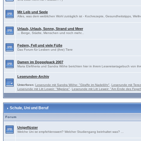
Mit Leib und Seele
Alles, was dem weiblichen Wohl zuträglich ist - Kochrezepte, Gesundheitstipps, Welln
Urlaub, Urlaub, Sonne, Strand und Meer
... Berge, Städte, Menschen und noch mehr...
Federn, Fell und viele Füße
Das Forum für Lesben und (ihre) Tiere
Damen im Doppelpack 2007
Maria Eleftheria und Sandra Wöhe berichten hier in ihrem Lesereisetagebuch von ihr
Leserunden-Archiv
Unterforen:
Leserunde mit Sandra Wöhe: "Giraffe im Nadelöhr"
,
Leserunde mit Tere
Leserunde mit Litt Leweir: "Migräne"
,
Leserunde mit Litt Leweir: "Am Ende des Fegef
Schule, Uni und Beruf
Forum
Unigeflüster
Welche Uni ist empfehlenswert? Welcher Studiengang beinhaltet was? ...