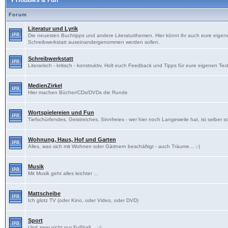
Hobbies & Fun
Forum
Literatur und Lyrik
Die neuesten Buchtipps und andere Literaturthemen. Hier könnt ihr auch eure eigenen
Schreibwerkstatt auseinandergenommen werden sollen.
Schreibwerkstatt
Literarisch - kritisch - konstruktiv. Holt euch Feedback und Tipps für eure eigenen Tex
MedienZirkel
Hier machen Bücher/CDs/DVDs die Runde
Wortspielereien und Fun
Tiefschürfendes, Geistreiches, Sinnfreies - wer hier noch Langeweile hat, ist selber s
Wohnung, Haus, Hof und Garten
Alles, was sich mit Wohnen oder Gärtnern beschäftigt - auch Träume... ;-)
Musik
Mit Musik geht alles leichter ...
Mattscheibe
Ich glotz TV (oder Kino, oder Video, oder DVD)
Sport
Und zwar nicht nur Fußball... ;-)