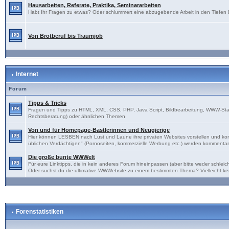
Hausarbeiten, Referate, Praktika, Seminararbeiten
Habt Ihr Fragen zu etwas? Oder schlummert eine abzugebende Arbeit in den Tiefen Eu
Von Brotberuf bis Traumjob
Internet
Forum
Tipps & Tricks
Fragen und Tipps zu HTML, XML, CSS, PHP, Java Script, Bildbearbeitung, WWW-Sta
Rechtsberatung) oder ähnlichen Themen
Von und für Homepage-Bastlerinnen und Neugierige
Hier können LESBEN nach Lust und Laune ihre privaten Websites vorstellen und kon
üblichen Verdächtigen" (Pornoseiten, kommerzielle Werbung etc.) werden kommentarl
Die große bunte WWWelt
Für eure Linktipps, die in kein anderes Forum hineinpassen (aber bitte weder schl
Oder suchst du die ultimative WWWebsite zu einem bestimmten Thema? Vielleicht ke
Forenstatistiken