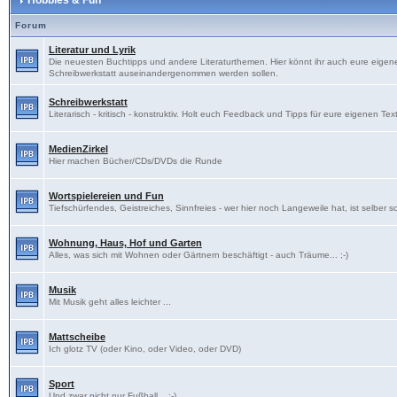
Hobbies & Fun
Forum
Literatur und Lyrik
Die neuesten Buchtipps und andere Literaturthemen. Hier könnt ihr auch eure eigenen
Schreibwerkstatt auseinandergenommen werden sollen.
Schreibwerkstatt
Literarisch - kritisch - konstruktiv. Holt euch Feedback und Tipps für eure eigenen Tex
MedienZirkel
Hier machen Bücher/CDs/DVDs die Runde
Wortspielereien und Fun
Tiefschürfendes, Geistreiches, Sinnfreies - wer hier noch Langeweile hat, ist selber s
Wohnung, Haus, Hof und Garten
Alles, was sich mit Wohnen oder Gärtnern beschäftigt - auch Träume... ;-)
Musik
Mit Musik geht alles leichter ...
Mattscheibe
Ich glotz TV (oder Kino, oder Video, oder DVD)
Sport
Und zwar nicht nur Fußball... ;-)