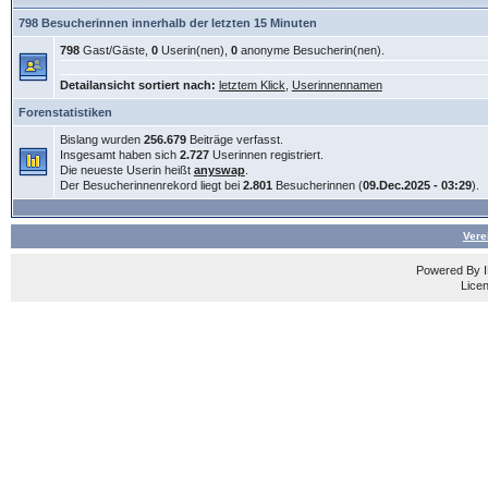
798 Besucherinnen innerhalb der letzten 15 Minuten
798
Gast/Gäste,
0
Userin(nen),
0
anonyme Besucherin(nen).
Detailansicht sortiert nach:
letztem Klick
,
Userinnennamen
Forenstatistiken
Bislang wurden
256.679
Beiträge verfasst.
Insgesamt haben sich
2.727
Userinnen registriert.
Die neueste Userin heißt
anyswap
.
Der Besucherinnenrekord liegt bei
2.801
Besucherinnen (
09.Dec.2025 - 03:29
).
Vere
Powered By
Licen