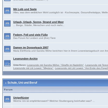
Mit Leib und Seele
Alles, was dem weiblichen Wohl zuträglich ist - Kochrezepte, Gesundheitstipps, Welln
Urlaub, Urlaub, Sonne, Strand und Meer
... Berge, Städte, Menschen und noch mehr...
Federn, Fell und viele Füße
Das Forum für Lesben und (ihre) Tiere
Damen im Doppelpack 2007
Maria Eleftheria und Sandra Wöhe berichten hier in ihrem Lesereisetagebuch von ihr
Leserunden-Archiv
Unterforen:
Leserunde mit Sandra Wöhe: "Giraffe im Nadelöhr"
,
Leserunde mit Tere
Leserunde mit Litt Leweir: "Migräne"
,
Leserunde mit Litt Leweir: "Am Ende des Fegef
Schule, Uni und Beruf
Forum
Unigeflüster
Welche Uni ist empfehlenswert? Welcher Studiengang beinhaltet was? ...