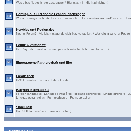
Was gibt's Neues in der Lesbenwelt? Hier macht ihr die Nachrichten!
Coming-out und andere LesbenLebenslagen
Wenn du magst, schreib über deine momentane Lebenssituation, und/oder erzähl v
Newbies und Regionales
Neu im Forum? - Vielleicht magst du dich kurz vorstellen. / Wer lebt in welcher Regio
Politik & Wirtschaft
Der Ring, äh... das Forum zum politisch-wirtschaftlichen Austausch ;-)
Eingetragene Partnerschaft und Ehe
Landlesben
DAS Forum für Lesben auf dem Lande.
Babylon International
Foreign languages - Langues étrangères - Idiomas estranjeros - Lingue straniere - B
Línguas estrangeiras - Fremmedsprog - Fremdsprachen
Small-Talk
Das UFO für das Zwischenmenschliche :)