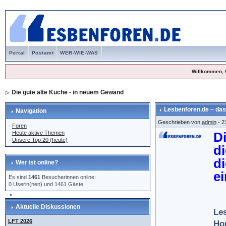
Portal
Postamt
WER-WIE-WAS
Willkommen, 
Die gute alte Küche - in neuem Gewand
Lesbenforen.de – das
Navigation
Geschrieben von
admin
- 2
·
Foren
·
Heute aktive Themen
D
·
Unsere Top 20 (heute)
d
d
Wer ist online?
e
Es sind
1461
Besucherinnen online:
0 Userin(nen) und 1461 Gäste
-->
Aktuelle Diskussionen
Les
LFT 2026
Ho