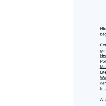
Hie
be
Com
get
Ne
Pol
Mar
Lit
Wor
den
Int
All