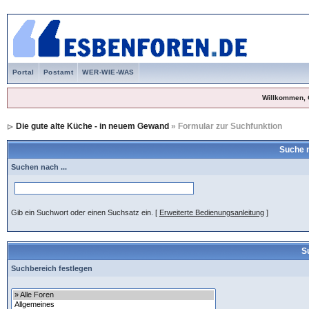
Portal
Postamt
WER-WIE-WAS
Willkommen, 
Die gute alte Küche - in neuem Gewand
» Formular zur Suchfunktion
Suche 
Suchen nach ...
Gib ein Suchwort oder einen Suchsatz ein.
[
Erweiterte Bedienungsanleitung
]
S
Suchbereich festlegen